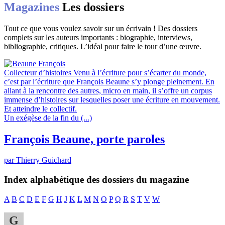
Magazines
Les dossiers
Tout ce que vous voulez savoir sur un écrivain ! Des dossiers
complets sur les auteurs importants : biographie, interviews,
bibliographie, critiques. L’idéal pour faire le tour d’une œuvre.
Collecteur d’histoires
Venu à l’écriture pour s’écarter du monde,
c’est par l’écriture que François Beaune s’y plonge pleinement. En
allant à la rencontre des autres, micro en main, il s’offre un corpus
immense d’histoires sur lesquelles poser une écriture en mouvement.
Et atteindre le collectif.
Un exégèse de la fin du (...)
François Beaune, porte paroles
par Thierry Guichard
Index alphabétique des dossiers du magazine
A
B
C
D
E
F
G
H
J
K
L
M
N
O
P
Q
R
S
T
V
W
G