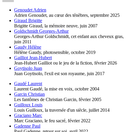
Genoudet Adrien
Adrien Genoudet, au cœur des ténèbres,
septembre 2025
Giraud Brigitte
Brigitte Giraud, la mémoire neuve,
juin 2007
Goldschmidt Georges-Arthur
Georges-Arthur Goldschmidt, cet enfant aux cheveux gras,
juin 2011
Gaudy Hélène
Hélène Gaudy, photosensible,
octobre 2019
Gailliot Jean-Hubert
Jean-Hubert Gailliot ou le jeu de la fiction,
février 2026
Goytisolo Juan
Juan Goytisolo, l'exil est son royaume,
juin 2017
Gaudé Laurent
Laurent Gaudé, la mise en voix,
octobre 2004
Garcin Christian
Les fantômes de Christian Garcin,
février 2005
Guilloux Louis
Louis Guilloux, la traversée d'un siècle,
juillet 2014
Graciano Marc
Marc Graciano, le feu sacré,
février 2022
Gadenne Paul
Paul Gadenne, retour sur soi,
avril 2022