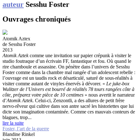
auteur
Sesshu Foster
Ouvrages chroniqués
Atomik Aztex
de Sesshu Foster
2013
Atomik Aztek
comme une invitation sur papier crépunk à visiter le
studio foutraque d’un écrivain FF, fantastique et fou. Où quand le
rire chamboule et assassine.
On pénètre dans l’univers de Sesshu
Foster comme dans la chambre mal rangée d’un adolescent rebelle :
l’ouvrage est un taudis rock et désarticulé, saturé de sous-réalités à
visiter comme autant de vinyles énervés à dévorer. «
Le juke-box
Wulitzer de l’Univers est bourré de réalités 78 tours rangées côte à
côte, préparez votre pièce de 10 centimes
» nous avertit le narrateur
d’
Atomik Aztek
. Celui-ci, Zenzontli, a des allures de petit frère
nervo-rêveur qui cultive dans son antre sacré les historiettes que lui
dicte son imagination contaminée. Comme ces mauvais conteurs de
blagues, trop...
lire la suite
Foster, l’art de la guerre
Blandine Rinkel
juin 2013