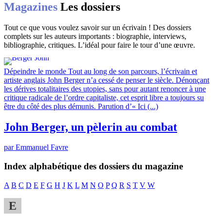
Magazines
Les dossiers
Tout ce que vous voulez savoir sur un écrivain ! Des dossiers
complets sur les auteurs importants : biographie, interviews,
bibliographie, critiques. L’idéal pour faire le tour d’une œuvre.
Dépeindre le monde
Tout au long de son parcours, l’écrivain et
artiste anglais John Berger n’a cessé de penser le siècle. Dénonçant
les dérives totalitaires des utopies, sans pour autant renoncer à une
critique radicale de l’ordre capitaliste, cet esprit libre a toujours su
être du côté des plus démunis. Parution d’« Ici (...)
John Berger, un pèlerin au combat
par Emmanuel Favre
Index alphabétique des dossiers du magazine
A
B
C
D
E
F
G
H
J
K
L
M
N
O
P
Q
R
S
T
V
W
E