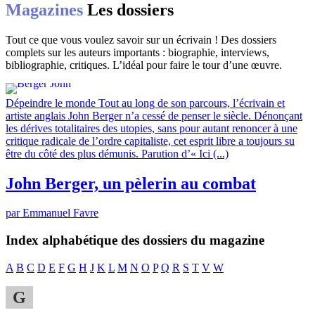
Magazines
Les dossiers
Tout ce que vous voulez savoir sur un écrivain ! Des dossiers
complets sur les auteurs importants : biographie, interviews,
bibliographie, critiques. L’idéal pour faire le tour d’une œuvre.
Dépeindre le monde
Tout au long de son parcours, l’écrivain et
artiste anglais John Berger n’a cessé de penser le siècle. Dénonçant
les dérives totalitaires des utopies, sans pour autant renoncer à une
critique radicale de l’ordre capitaliste, cet esprit libre a toujours su
être du côté des plus démunis. Parution d’« Ici (...)
John Berger, un pèlerin au combat
par Emmanuel Favre
Index alphabétique des dossiers du magazine
A
B
C
D
E
F
G
H
J
K
L
M
N
O
P
Q
R
S
T
V
W
G