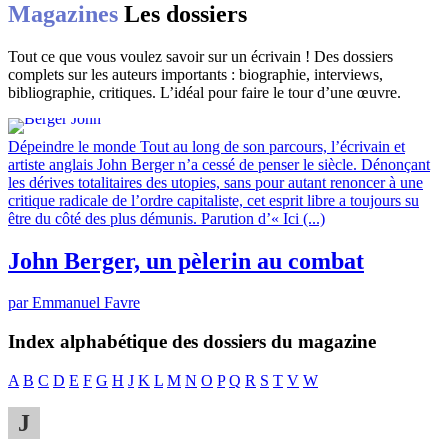
Magazines
Les dossiers
Tout ce que vous voulez savoir sur un écrivain ! Des dossiers
complets sur les auteurs importants : biographie, interviews,
bibliographie, critiques. L’idéal pour faire le tour d’une œuvre.
Dépeindre le monde
Tout au long de son parcours, l’écrivain et
artiste anglais John Berger n’a cessé de penser le siècle. Dénonçant
les dérives totalitaires des utopies, sans pour autant renoncer à une
critique radicale de l’ordre capitaliste, cet esprit libre a toujours su
être du côté des plus démunis. Parution d’« Ici (...)
John Berger, un pèlerin au combat
par Emmanuel Favre
Index alphabétique des dossiers du magazine
A
B
C
D
E
F
G
H
J
K
L
M
N
O
P
Q
R
S
T
V
W
J