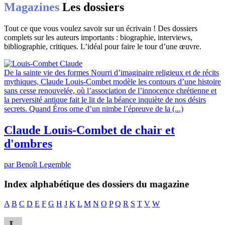
Magazines
Les dossiers
Tout ce que vous voulez savoir sur un écrivain ! Des dossiers
complets sur les auteurs importants : biographie, interviews,
bibliographie, critiques. L’idéal pour faire le tour d’une œuvre.
De la sainte vie des formes
Nourri d’imaginaire religieux et de récits
mythiques, Claude Louis-Combet modèle les contours d’une histoire
sans cesse renouvelée, où l’association de l’innocence chrétienne et
la perversité antique fait le lit de la béance inquiète de nos désirs
secrets. Quand Éros orne d’un nimbe l’épreuve de la (...)
Claude Louis-Combet de chair et
d'ombres
par Benoît Legemble
Index alphabétique des dossiers du magazine
A
B
C
D
E
F
G
H
J
K
L
M
N
O
P
Q
R
S
T
V
W
L