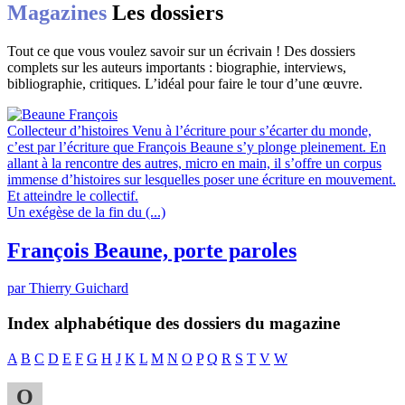
Magazines
Les dossiers
Tout ce que vous voulez savoir sur un écrivain ! Des dossiers
complets sur les auteurs importants : biographie, interviews,
bibliographie, critiques. L’idéal pour faire le tour d’une œuvre.
Collecteur d’histoires
Venu à l’écriture pour s’écarter du monde,
c’est par l’écriture que François Beaune s’y plonge pleinement. En
allant à la rencontre des autres, micro en main, il s’offre un corpus
immense d’histoires sur lesquelles poser une écriture en mouvement.
Et atteindre le collectif.
Un exégèse de la fin du (...)
François Beaune, porte paroles
par Thierry Guichard
Index alphabétique des dossiers du magazine
A
B
C
D
E
F
G
H
J
K
L
M
N
O
P
Q
R
S
T
V
W
O