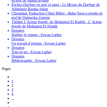
lecteur
de Shaun Bythell
Poches
Darfour en noir et sang
-
Le Messie du Darfour
de
Abdelaziz Baraka Sakin
Chronique Traduction
Chloé Billon
-
Baba Yaga a pondu un
œuf
de Dubravka Ugresic
Théâtre
L’Acteur fragile, de Mohamed El Kathib
-
L' Acteur
fragile
de Mohamed El Khatib
Dossiers
Habiter le roman
- Erwan Larher
Dossiers
Un travail d’artisan
- Erwan Larher
Dossiers
Tout en un
- Erwan Larher
Dossiers
Bibliographie
- Erwan Larher
Pages
1
2
3
4
...