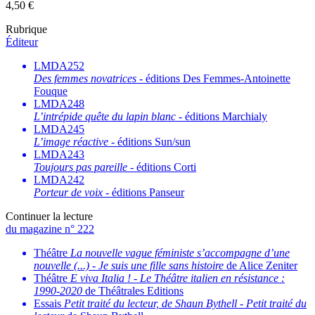
4,50
€
Rubrique
Éditeur
LMDA252
Des femmes novatrices
- éditions Des Femmes-Antoinette
Fouque
LMDA248
L’intrépide quête du lapin blanc
- éditions Marchialy
LMDA245
L’image réactive
- éditions Sun/sun
LMDA243
Toujours pas pareille
- éditions Corti
LMDA242
Porteur de voix
- éditions Panseur
Continuer la lecture
du magazine n° 222
Théâtre
La nouvelle vague féministe s’accompagne d’une
nouvelle (...)
-
Je suis une fille sans histoire
de Alice Zeniter
Théâtre
E viva Italia !
-
Le Théâtre italien en résistance :
1990-2020
de Théâtrales Editions
Essais
Petit traité du lecteur, de Shaun Bythell
-
Petit traité du