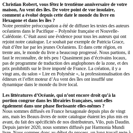
Christian Robert, vous fêtez le trentième anniversaire de votre
maison, Au vent des îles. De votre point de vue insulaire,
comment a évolué depuis cette date le monde du livre en
Hexagone et dans les îles ?
Notre première préoccupation a été de diffuser les textes des auteurs
océaniens dans le Pacifique – Polynésie française et Nouvelle-
Calédonie. C’était aussi une évidence pour tous les auteurs qui ont
rejoint notre catalogue. Le souhait par exemple de Patricia Grace,
était d’être lue par les jeunes Océaniens. Et dans cette région, en
trente ans, le monde du livre a beaucoup progressé. Nous partions, il
faut le reconnaître, de très peu ! Quasiment pas d’écrivains locaux,
pas de programme de traduction des anglophones de la zone, et des
prix prohibitifs sur le livre importé de France. La création, il y a
vingt ans, du salon « Lire en Polynésie », la professionnalisation des
éditeurs et l’effet moteur d’Au vent des îles ont insufflé une
dynamique dans le monde du livre local.
Les littératures d’Océanie, qui n’ont encore droit qu’à la
portion congrue dans les librairies françaises, sont-elles
également dans une phase florissante elles-mêmes ?
Nous sommes diffusés en France hexagonale depuis plus de vingt
ans, mais les Beaux-livres de notre catalogue étaient les plus mis en
avant, du fait des spécificités de nos distributeurs, Vilo, puis Daudin.
Depuis janvier 2020, nous sommes diffusés par Harmonia Mundi
livre. Nous sommes donc au début du process, un long travail reste à