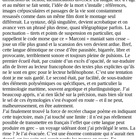
et au métier se fait sentir, l’idée de la mort s’installe ; références,
images crépusculaires et passages de la vie sont constamment
ressassés comme dans un même film dont le montage seul
différerait. La syntaxe, déjà singulière, devient acrobatique et on
avance vers un phrasé plus dense, quasi télégraphique parfois. La
ponctuation – tirets et points de suspension en particulier, qui
rappellent le code morse que ce « Marconi » maniait sans cesse –
joue un rôle plus grand et la scansion des vers devient ardue. Bref,
cette langue démotique ne cesse d’être parasitée, bigarrée, libre et
provocante, terriblement sonore et toujours pleine de pulsions. Le
premier écueil était, par crainte d’un excès d’opacité, de sur-traduire
afin de livrer au lecteur francophone des textes plus explicites qu’ils
ne le sont en grec pour le lecteur hellénophone. C’est une tentation
dont je me suis gardé. Le second était, par facilité, de sous-traduire
des éléments polysémiques ou spécifiques, et en particulier la
terminologie maritime, souvent argotique et plurilinguistique. J’ai
beaucoup appris, n’ai rien lâché sur la précision, mais bien sûr tout
le sel de ces étymologies s’est évaporé en route – et il ne peut,
malheureusement, en être autrement.
J’ai finalement trouvé la force de recréer chaque poème en indiquant
cette trajectoire, mais j’ai touché une limite : il n’est pas réellement
possible de transmettre en français l’effet que cette langue peut
produire en grec – un voyage sidérant dont j’ai privilégié le sens. La
rime ? Je l’ai évacuée. C’est une énorme contrainte qui n’aurait rien