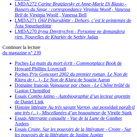
LMDA272
Carine Bratzlavsky et Anne-Marie Di Biasio
-
Baisers du Singe : correspondance Virginia Woolf - Vanessa
Bell
de Virginia Woolf , Vanessa Bell
LMDA271
Ólöf Pétursdóttir
-
Dehors, c’est le printemps
de
Ásta Sigurdardóttir
LMDA270
Iryna Dmytrychyn
-
Personne ne demandera
rien. Nouvelles de Kharkiv
de Serhiy Jadan
Continuer la lecture
du magazine n° 239
Poches
La main du mort écrit
-
Commonplace Book
de
Howard Phillips Lovecraft
Poches
Prix Goncourt 2002 du premier roman, Le Non de
Klara de (...)
-
Le Non de Klara
de Soazig Aaron
Domaine français
Vainqueur par chaos
-
Le Chêne brûlé
de
Gaston Cherpillod
Essais
Combo latino
-
Autobiographie d’un lecteur argentin
de Daniel Link
Histoire littéraire
Au très savant Varron, qui possédait paraît-il
une très (...)
-
Miscellanées d’un bouquineur
de Virgile Stark
Essais
Atterrante conquête
-
Vue de la Lune
de Günther
Anders
Essais
Croire. Sur les pouvoirs de la littérature
-
Croire - Sur
les pouvoirs de la littérature
de Justine Augier