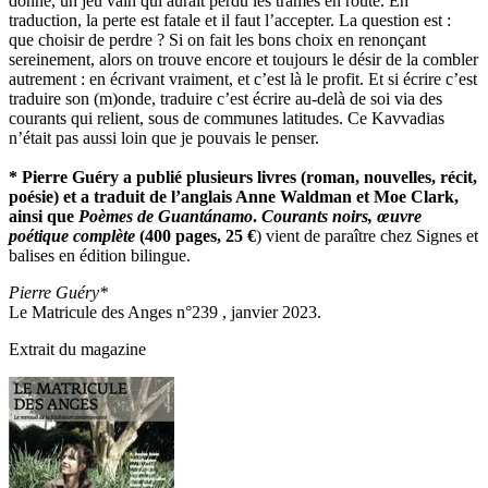
donné, un jeu vain qui aurait perdu les trames en route. En
traduction, la perte est fatale et il faut l’accepter. La question est :
que choisir de perdre ? Si on fait les bons choix en renonçant
sereinement, alors on trouve encore et toujours le désir de la combler
autrement : en écrivant vraiment, et c’est là le profit. Et si écrire c’est
traduire son (m)onde, traduire c’est écrire au-delà de soi via des
courants qui relient, sous de communes latitudes. Ce Kavvadias
n’était pas aussi loin que je pouvais le penser.
* Pierre Guéry a publié plusieurs livres (roman, nouvelles, récit,
poésie) et a traduit de l’anglais Anne Waldman et Moe Clark,
ainsi que
Poèmes de Guantánamo
.
Courants noirs, œuvre
poétique complète
(400 pages, 25
€
) vient de paraître chez Signes et
balises en édition bilingue.
Pierre Guéry*
Le Matricule des Anges n°239 , janvier 2023.
Extrait du magazine