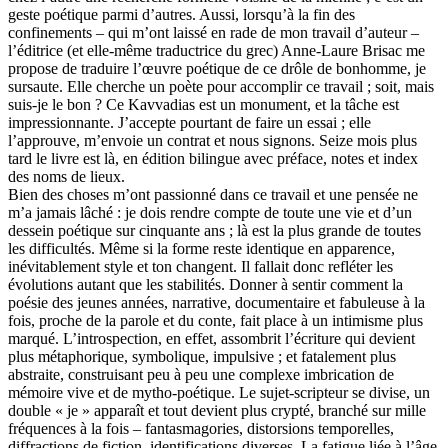
geste poétique parmi d’autres. Aussi, lorsqu’à la fin des
confinements – qui m’ont laissé en rade de mon travail d’auteur –
l’éditrice (et elle-même traductrice du grec) Anne-Laure Brisac me
propose de traduire l’œuvre poétique de ce drôle de bonhomme, je
sursaute. Elle cherche un poète pour accomplir ce travail ; soit, mais
suis-je le bon ? Ce Kavvadias est un monument, et la tâche est
impressionnante. J’accepte pourtant de faire un essai ; elle
l’approuve, m’envoie un contrat et nous signons. Seize mois plus
tard le livre est là, en édition bilingue avec préface, notes et index
des noms de lieux.
Bien des choses m’ont passionné dans ce travail et une pensée ne
m’a jamais lâché : je dois rendre compte de toute une vie et d’un
dessein poétique sur cinquante ans ; là est la plus grande de toutes
les difficultés. Même si la forme reste identique en apparence,
inévitablement style et ton changent. Il fallait donc refléter les
évolutions autant que les stabilités. Donner à sentir comment la
poésie des jeunes années, narrative, documentaire et fabuleuse à la
fois, proche de la parole et du conte, fait place à un intimisme plus
marqué. L’introspection, en effet, assombrit l’écriture qui devient
plus métaphorique, symbolique, impulsive ; et fatalement plus
abstraite, construisant peu à peu une complexe imbrication de
mémoire vive et de mytho-poétique. Le sujet-scripteur se divise, un
double « je » apparaît et tout devient plus crypté, branché sur mille
fréquences à la fois – fantasmagories, distorsions temporelles,
diffractions de fiction, identifications diverses. La fatigue liée à l’âge