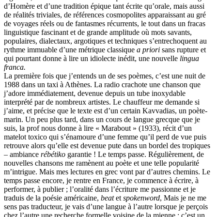
d’Homère et d’une tradition épique tant écrite qu’orale, mais aussi
de réalités triviales, de références cosmopolites apparaissant au gré
de voyages réels ou de fantasmes récurrents, le tout dans un fracas
linguistique fascinant et de grande amplitude où mots savants,
populaires, dialectaux, argotiques et techniques s’entrechoquent au
rythme immuable d’une métrique classique
a priori
sans rupture et
qui pourtant donne à lire un idiolecte inédit, une nouvelle
lingua
franca.
La première fois que j’entends un de ses poèmes, c’est une nuit de
1988 dans un taxi à Athènes. La radio crachote une chanson que
j’adore immédiatement, devenue depuis un tube inoxydable
interprété par de nombreux artistes. Le chauffeur me demande si
j’aime, et précise que le texte est d’un certain Kavvadias, un poète-
marin. Un peu plus tard, dans un cours de langue grecque que je
suis, la prof nous donne à lire « Marabout » (1933), récit d’un
matelot toxico qui s’énamoure d’une femme qu’il perd de vue puis
retrouve alors qu’elle est devenue pute dans un bordel des tropiques
– ambiance
rébétiko
garantie ! Le temps passe. Régulièrement, de
nouvelles chansons me ramènent au poète et une telle popularité
m’intrigue. Mais mes lectures en grec vont par d’autres chemins. Le
temps passe encore, je rentre en France, je commence à écrire, à
performer, à publier ; l’oralité dans l’écriture me passionne et je
traduis de la poésie américaine,
beat
et
spokenword
, Mais je ne me
sens pas traducteur, je vais d’une langue à l’autre lorsque je perçois
chez l’autre une recherche formelle voisine de la mienne ; c’est un