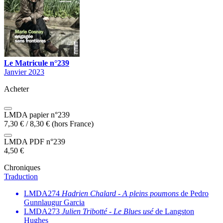
Le Matricule n°239
Janvier 2023
Acheter
LMDA papier n°239
7,30
€
/
8,30
€
(hors France)
LMDA PDF n°239
4,50
€
Chroniques
Traduction
LMDA274
Hadrien Chalard
-
A pleins poumons
de Pedro
Gunnlaugur Garcia
LMDA273
Julien Tribotté
-
Le Blues usé
de Langston
Hughes