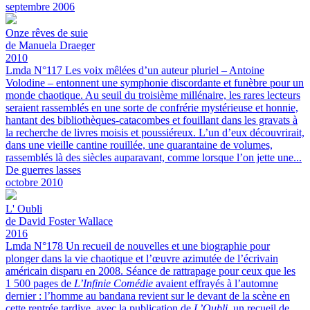
septembre 2006
Onze rêves de suie
de Manuela Draeger
2010
Lmda N°117
Les voix mêlées d’un auteur pluriel – Antoine
Volodine – entonnent une symphonie discordante et funèbre pour un
monde chaotique.
Au seuil du troisième millénaire, les rares lecteurs
seraient rassemblés en une sorte de confrérie mystérieuse et honnie,
hantant des bibliothèques-catacombes et fouillant dans les gravats à
la recherche de livres moisis et poussiéreux. L’un d’eux découvrirait,
dans une vieille cantine rouillée, une quarantaine de volumes,
rassemblés là des siècles auparavant, comme lorsque l’on jette une...
De guerres lasses
octobre 2010
L'
Oubli
de David Foster Wallace
2016
Lmda N°178
Un recueil de nouvelles et une biographie pour
plonger dans la vie chaotique et l’œuvre azimutée de l’écrivain
américain disparu en 2008.
Séance de rattrapage pour ceux que les
1 500 pages de
L’Infinie Comédie
avaient effrayés à l’automne
dernier : l’homme au bandana revient sur le devant de la scène en
cette rentrée tardive, avec la publication de
L’Oubli
, un recueil de