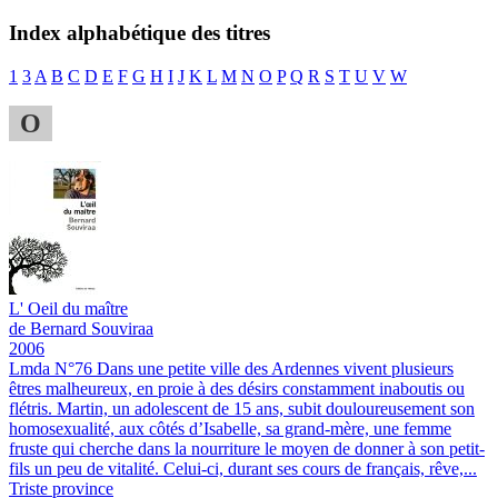
Index alphabétique des titres
1
3
A
B
C
D
E
F
G
H
I
J
K
L
M
N
O
P
Q
R
S
T
U
V
W
O
L'
Oeil du maître
de Bernard Souviraa
2006
Lmda N°76
Dans une petite ville des Ardennes vivent plusieurs
êtres malheureux, en proie à des désirs constamment inaboutis ou
flétris. Martin, un adolescent de 15 ans, subit douloureusement son
homosexualité, aux côtés d’Isabelle, sa grand-mère, une femme
fruste qui cherche dans la nourriture le moyen de donner à son petit-
fils un peu de vitalité. Celui-ci, durant ses cours de français, rêve,...
Triste province