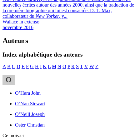
nouvelles écrites autour des années 2000, ainsi que la traduction de
la première biographie qui lui est consacrée. D. T. Max,
collaborateur du
New Yorker
, y...
Wallace in extenso
novembre 2016
Auteurs
Index alphabétique des auteurs
A
B
C
D
E
F
G
H
I
K
L
M
N
O
P
R
S
T
V
W
Z
O
O’Hara John
O’Nan Stewart
O’Neill Joseph
Oster Christian
Ce mois-ci