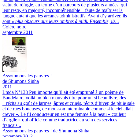
statut de réfugié, au terme d’un parcours de plusieurs années, qui
leur reste, en majorité, incompréhensible – faute de maîtriser la
langue autant que les arcanes administratifs. Avant d’y arriver, ils
sont
« plus obscurs que leurs ombres à midi. Ensemble, ils...
Colère noire
septembre 2011
Assommons les pauvres !
de Shumona Sinha
2011
Lmda N°138
Peu importe qu’il ait été emprunté à un poème de
Baudelaire, voilà un bien mauvais titre pour un si beau livre, des
« récits au goût de larmes, âpres et cruels, récits d’hiver, de pluie sale
et de rues boueuses, de mousson interminable comme si le ciel allait
crever ». Le fil conducteur en est une femme à la peau « couleur
d’argile » qui officie comme traductrice au sein des services
français...
Assommons les pauvres ! de Shumona Sinha
novembre 2012