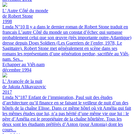
L'
Autre Côté du monde
de Robert Stone
1998
Lmda N°10
Il y a dans le dernier roman de Robert Stone traduit en
français L’autre Côté du monde un constat d’échec qui surpasse
probablement celui que son œuvre (très importante outre-Atlantique)
dresse depuis Dogs Soldiers (Les Guerriers de l’enfer, 1978, Le
Sagittaire). Robert Stone met généralement en scène dans ses
romans les représentants d’une génération perdue, sacrifiée au Viêt-
nam. Ses...
Echapper au Viêt-nam
décembre 1994
L'
Avancée de la nuit
de Jakuta Alikavazovic
2017
Lmda N°187
Enfant de l’immigration, Paul suit des études
d’architecture qu’il finance en se faisant le veilleur de nuit d’un des
hôtels de la chaîne Elisse. Dans ce même hôtel où vit Amélia qui fait
les mêmes études que lui, n’a pas hérité d’une même vie que lui : le
père d’Amélia est le propriétaire de la chaîne hôtelière. Tous les
deux sont les étudiants préférés d’Anton (pour Antonia) dont les
cours...