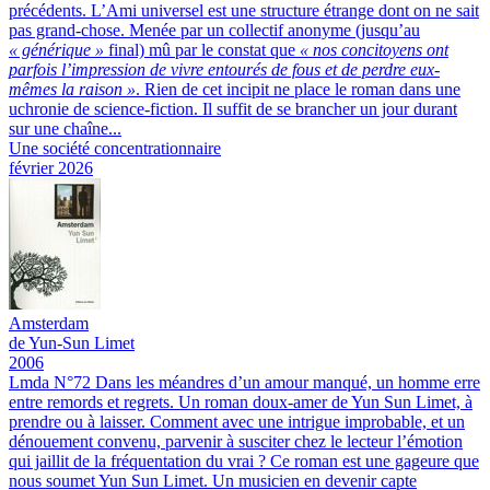
précédents.
L’Ami universel est une structure étrange dont on ne sait
pas grand-chose. Menée par un collectif anonyme (jusqu’au
« générique »
final) mû par le constat que
« nos concitoyens ont
parfois l’impression de vivre entourés de fous et de perdre eux-
mêmes la raison »
. Rien de cet incipit ne place le roman dans une
uchronie de science-fiction. Il suffit de se brancher un jour durant
sur une chaîne...
Une société concentrationnaire
février 2026
Amsterdam
de Yun-Sun Limet
2006
Lmda N°72
Dans les méandres d’un amour manqué, un homme erre
entre remords et regrets. Un roman doux-amer de Yun Sun Limet, à
prendre ou à laisser.
Comment avec une intrigue improbable, et un
dénouement convenu, parvenir à susciter chez le lecteur l’émotion
qui jaillit de la fréquentation du vrai ? Ce roman est une gageure que
nous soumet Yun Sun Limet. Un musicien en devenir capte