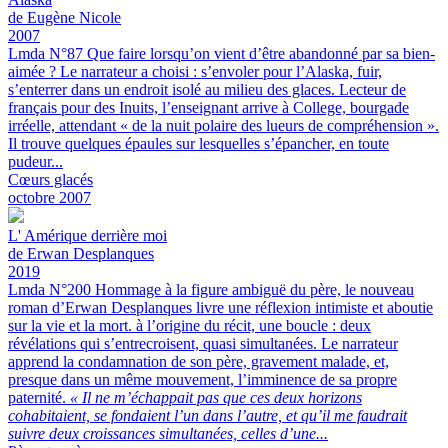
de Eugène Nicole
2007
Lmda N°87
Que faire lorsqu’on vient d’être abandonné par sa bien-
aimée ? Le narrateur a choisi : s’envoler pour l’Alaska, fuir,
s’enterrer dans un endroit isolé au milieu des glaces. Lecteur de
français pour des Inuits, l’enseignant arrive à College, bourgade
irréelle, attendant « de la nuit polaire des lueurs de compréhension ».
Il trouve quelques épaules sur lesquelles s’épancher, en toute
pudeur...
Cœurs glacés
octobre 2007
L'
Amérique derrière moi
de Erwan Desplanques
2019
Lmda N°200
Hommage à la figure ambiguë du père, le nouveau
roman d’Erwan Desplanques livre une réflexion intimiste et aboutie
sur la vie et la mort.
à l’origine du récit, une boucle : deux
révélations qui s’entrecroisent, quasi simultanées. Le narrateur
apprend la condamnation de son père, gravement malade, et,
presque dans un même mouvement, l’imminence de sa propre
paternité.
« Il ne m’échappait pas que ces deux horizons
cohabitaient, se fondaient l’un dans l’autre, et qu’il me faudrait
suivre deux croissances simultanées, celles d’une...