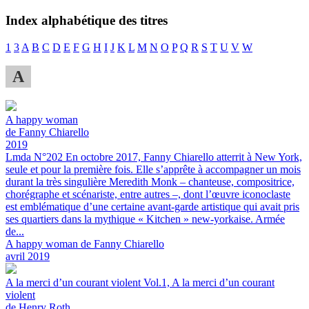
Index alphabétique des titres
1
3
A
B
C
D
E
F
G
H
I
J
K
L
M
N
O
P
Q
R
S
T
U
V
W
A
A happy woman
de Fanny Chiarello
2019
Lmda N°202
En octobre 2017, Fanny Chiarello atterrit à New York,
seule et pour la première fois. Elle s’apprête à accompagner un mois
durant la très singulière Meredith Monk – chanteuse, compositrice,
chorégraphe et scénariste, entre autres –, dont l’œuvre iconoclaste
est emblématique d’une certaine avant-garde artistique qui avait pris
ses quartiers dans la mythique « Kitchen » new-yorkaise. Armée
de...
A happy woman de Fanny Chiarello
avril 2019
A la merci d’un courant violent Vol.1, A la merci d’un courant
violent
de Henry Roth