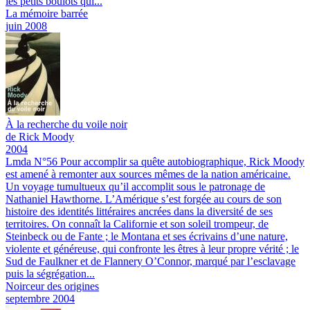
les petits boulots qui...
La mémoire barrée
juin 2008
À la recherche du voile noir
de Rick Moody
2004
Lmda N°56
Pour accomplir sa quête autobiographique, Rick Moody
est amené à remonter aux sources mêmes de la nation américaine.
Un voyage tumultueux qu’il accomplit sous le patronage de
Nathaniel Hawthorne.
L’Amérique s’est forgée au cours de son
histoire des identités littéraires ancrées dans la diversité de ses
territoires. On connaît la Californie et son soleil trompeur, de
Steinbeck ou de Fante ; le Montana et ses écrivains d’une nature,
violente et généreuse, qui confronte les êtres à leur propre vérité ; le
Sud de Faulkner et de Flannery O’Connor, marqué par l’esclavage
puis la ségrégation...
Noirceur des origines
septembre 2004