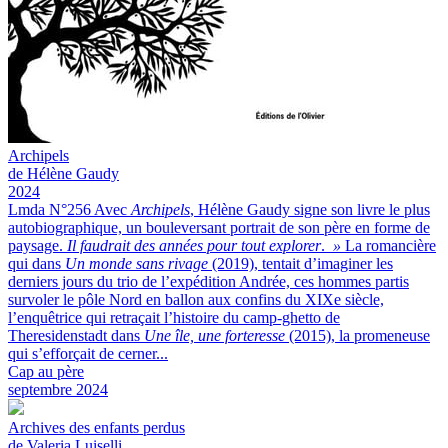
Archipels
de Hélène Gaudy
2024
Lmda N°256
Avec
Archipels
, Hélène Gaudy signe son livre le plus
autobiographique, un bouleversant portrait de son père en forme de
paysage.
Il faudrait des années pour tout explorer
.
»
La romancière
qui dans
Un monde sans rivage
(2019), tentait d’imaginer les
derniers jours du trio de l’expédition Andrée, ces hommes partis
survoler le pôle Nord en ballon aux confins du XIXe siècle,
l’enquêtrice qui retraçait l’histoire du camp-ghetto de
Theresidenstadt dans
Une île, une forteresse
(2015), la promeneuse
qui s’efforçait de cerner...
Cap au père
septembre 2024
Archives des enfants perdus
de Valeria Luiselli