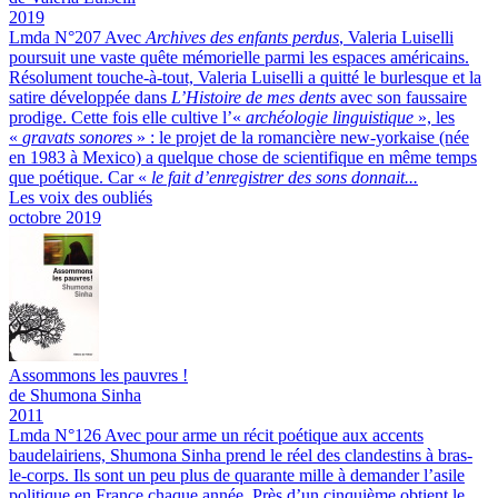
2019
Lmda N°207
Avec
Archives des enfants perdus
, Valeria Luiselli
poursuit une vaste quête mémorielle parmi les espaces américains.
Résolument touche-à-tout, Valeria Luiselli a quitté le burlesque et la
satire développée dans
L’Histoire de mes dents
avec son faussaire
prodige. Cette fois elle cultive l’«
archéologie linguistique
», les
«
gravats sonores
» : le projet de la romancière new-yorkaise (née
en 1983 à Mexico) a quelque chose de scientifique en même temps
que poétique. Car «
le fait d’enregistrer des sons donnait...
Les voix des oubliés
octobre 2019
Assommons les pauvres !
de Shumona Sinha
2011
Lmda N°126
Avec pour arme un récit poétique aux accents
baudelairiens, Shumona Sinha prend le réel des clandestins à bras-
le-corps.
Ils sont un peu plus de quarante mille à demander l’asile
politique en France chaque année. Près d’un cinquième obtient le