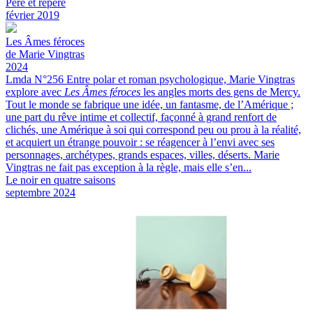
Père et repère
février 2019
Les
Âmes féroces
de Marie Vingtras
2024
Lmda N°256
Entre polar et roman psychologique, Marie Vingtras
explore avec
Les Âmes féroces
les angles morts des gens de Mercy.
Tout le monde se fabrique une idée, un fantasme, de l’Amérique ;
une part du rêve intime et collectif, façonné à grand renfort de
clichés, une Amérique à soi qui correspond peu ou prou à la réalité,
et acquiert un étrange pouvoir : se réagencer à l’envi avec ses
personnages, archétypes, grands espaces, villes, déserts. Marie
Vingtras ne fait pas exception à la règle, mais elle s’en...
Le noir en quatre saisons
septembre 2024