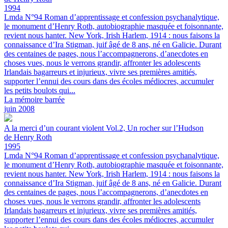
1994
Lmda N°94
Roman d’apprentissage et confession psychanalytique,
le monument d’Henry Roth, autobiographie masquée et foisonnante,
revient nous hanter.
New York, Irish Harlem, 1914 : nous faisons la
connaissance d’Ira Stigman, juif âgé de 8 ans, né en Galicie. Durant
des centaines de pages, nous l’accompagnerons, d’anecdotes en
choses vues, nous le verrons grandir, affronter les adolescents
Irlandais bagarreurs et injurieux, vivre ses premières amitiés,
supporter l’ennui des cours dans des écoles médiocres, accumuler
les petits boulots qui...
La mémoire barrée
juin 2008
A la merci d’un courant violent Vol.2, Un rocher sur l’Hudson
de Henry Roth
1995
Lmda N°94
Roman d’apprentissage et confession psychanalytique,
le monument d’Henry Roth, autobiographie masquée et foisonnante,
revient nous hanter.
New York, Irish Harlem, 1914 : nous faisons la
connaissance d’Ira Stigman, juif âgé de 8 ans, né en Galicie. Durant
des centaines de pages, nous l’accompagnerons, d’anecdotes en
choses vues, nous le verrons grandir, affronter les adolescents
Irlandais bagarreurs et injurieux, vivre ses premières amitiés,
supporter l’ennui des cours dans des écoles médiocres, accumuler