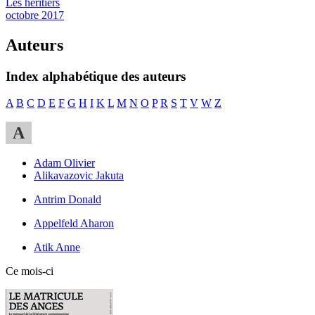
Les héritiers
octobre 2017
Auteurs
Index alphabétique des auteurs
A
B
C
D
E
F
G
H
I
K
L
M
N
O
P
R
S
T
V
W
Z
A
Adam Olivier
Alikavazovic Jakuta
Antrim Donald
Appelfeld Aharon
Atik Anne
Ce mois-ci