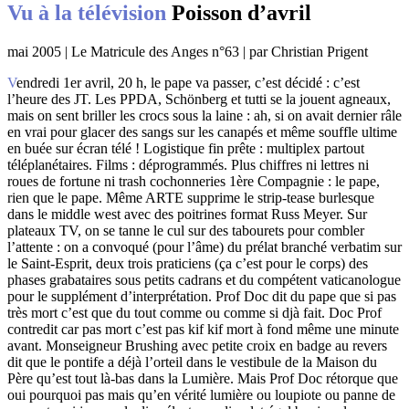
Vu à la télévision
Poisson d’avril
mai 2005 | Le Matricule des Anges n°63 | par Christian Prigent
Vendredi 1er avril, 20 h, le pape va passer, c’est décidé : c’est
l’heure des JT. Les PPDA, Schönberg et tutti se la jouent agneaux,
mais on sent briller les crocs sous la laine : ah, si on avait dernier râle
en vrai pour glacer des sangs sur les canapés et même souffle ultime
en buée sur écran télé ! Logistique fin prête : multiplex partout
téléplanétaires. Films : déprogrammés. Plus chiffres ni lettres ni
roues de fortune ni trash cochonneries 1ère Compagnie : le pape,
rien que le pape. Même ARTE supprime le strip-tease burlesque
dans le middle west avec des poitrines format Russ Meyer. Sur
plateaux TV, on se tanne le cul sur des tabourets pour combler
l’attente : on a convoqué (pour l’âme) du prélat branché verbatim sur
le Saint-Esprit, deux trois praticiens (ça c’est pour le corps) des
phases grabataires sous petits cadrans et du compétent vaticanologue
pour le supplément d’interprétation. Prof Doc dit du pape que si pas
très mort c’est que du tout comme ou comme si djà fait. Doc Prof
contredit car pas mort c’est pas kif kif mort à fond même une minute
avant. Monseigneur Brushing avec petite croix en badge au revers
dit que le pontife a déjà l’orteil dans le vestibule de la Maison du
Père qu’est tout là-bas dans la Lumière. Mais Prof Doc rétorque que
oui pourquoi pas mais qu’en vérité lumière ou loupiote ou panne de