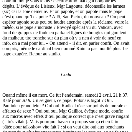
courant moi je vous le dis : électrocardio plat égal bonjour les
dégâts. L’évêque de Lisieux, Mgr Lagoutte, déconseille les larmes
(sic) car la Joie demeure. Et on papote, et on papote mais le pape
c’est quand qu’i clapotte ? Allô, San Pietro, du nouveau ? On peut
espérer agonie sous peu ou faudra attendre après la réclame, voire la
météo, si le pape s’incruste ? Envoyé spécial vu du Vatican, avec
fond de grappes de foule en parka et lignes de bougies qui gouttent
du malheur, tire tronche sur du plan où y a rien à voir de neuf en
info, on a mal pour lui. « On attend » il dit, en parler confit. On avait
compris, même le cardinal bien nommé Ruini a pas moufté plus. Le
pape exagère. Retour au studio.
Coda
Quand même il est mort. Ce fut l’endemain, samedi 2 avril, 21 h 37.
Raté pour
20 h
. Un seigneur, ce pape. Polonais bigot ? Oui.
Paulinien grand teint ? Oui oui. Radical réac sur points de morale et
affaires de sexe ? Oui oui oui. Mgr Gailliot, évêque mode, confie
aux micros avec effets d’œil politique correct que c’est grave ringard
(= très vilain). Mais pourquoi baver du propos sur ça et en faire
pâtée pour talk-show vite fait ? : si on veut dire oui aux penchants