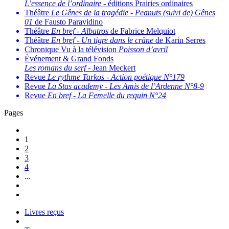
L’essence de l’ordinaire
- éditions Prairies ordinaires
Théâtre
Le Gênes de la tragédie
-
Peanuts (suivi de) Gênes
01
de Fausto Paravidino
Théâtre
En bref
-
Albatros
de Fabrice Melquiot
Théâtre
En bref
-
Un tigre dans le crâne
de Karin Serres
Chronique Vu à la télévision
Poisson d’avril
Événement & Grand Fonds
Les romans du serf
- Jean Meckert
Revue
Le rythme Tarkos
-
Action poétique N°179
Revue
La Stas academy
-
Les Amis de l’Ardenne N°8-9
Revue
En bref
-
La Femelle du requin N°24
Pages
1
2
3
4
...
Livres reçus