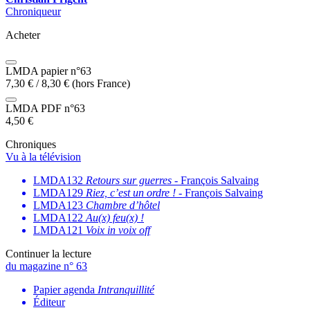
Chroniqueur
Acheter
LMDA papier n°63
7,30
€
/
8,30
€
(hors France)
LMDA PDF n°63
4,50
€
Chroniques
Vu à la télévision
LMDA132
Retours sur guerres
- François Salvaing
LMDA129
Riez, c’est un ordre !
- François Salvaing
LMDA123
Chambre d’hôtel
LMDA122
Au(x) feu(x) !
LMDA121
Voix in voix off
Continuer la lecture
du magazine n° 63
Papier agenda
Intranquillité
Éditeur