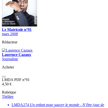
Le Matricule n°91
mars 2008
Rédacteur
Laurence Cazaux
Journaliste
Acheter
LMDA PDF n°91
4,50
€
Rubrique
Théâtre
LMDA274
Un enfant pour sauver le monde
-
N’être (que de