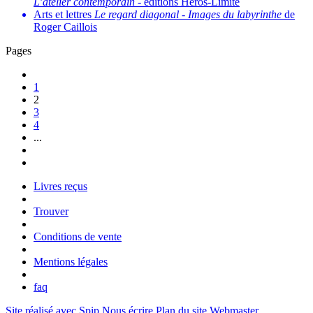
L’atelier contemporain
- éditions Héros-Limite
Arts et lettres
Le regard diagonal
-
Images du labyrinthe
de
Roger Caillois
Pages
1
2
3
4
...
Livres reçus
Trouver
Conditions de vente
Mentions légales
faq
Site réalisé avec Spip
Nous écrire
Plan du site
Webmaster