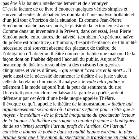
pas être à la hauteur intellectuellement et de s’ennuyer.
C’est la facture de ce livre d’énoncer quelques vérités simples et
souvent absentes du débat en les doublant d’une analyse brillante et
d’un joli tour d’horizon de la situation. Et comme Jean-Pierre
Siméon ne mâche pas ses mots, le plaisir de la lecture en est accru.
Comme dans un inventaire à la Prévert, dans cet essai, Jean-Pierre
Siméon parle, entre autres, de naïveté, (combien l’expérience naïve
du poème est fondatrice), d’humour, d’esprit d’enfance, de l’humilité
nécessaire et si souvent absente des plateaux de théâtre, de
l’obligation d’habiter un théâtre comme on habite une maison. De la
façon dont on l’habite dépend l’accueil du public. Aujourd’hui
beaucoup de théâtres ressemblent à des maisons bourgeoises,
clinquantes et vides d’âmes,
« qui sentent l’avarice et la mort »
. Il
parle aussi de la nécessité de ramener le théâtre à sa juste valeur,
celle de la relation humaine. Il analyse
« le vade retro pathos »
tellement à la mode aujourd’hui, la peur du sentiment, du rire.
Un extrait pour conclure, en laissant la parole au poète, ardent
défenseur par cet écrit d’une belle utopie appelée Théâtre.
Il évoque ce qu’il appelle le théâtre de la monstration,
« théâtre qui
orgueilleusement se montre où il devrait s’effacer pour n’être que le
moyen - le médium - de la faculté imaginante du spectateur/ lecteur
de la langue. Un théâtre qui soigne sa montre (comme le boutiquier
dit de sa vitrine) sacrifie l’art au profit de l’artifice. Or l’art qui
consiste à donner le poème dans sa nudité la plus extrême, la plus
brutale pour que l’invention du spectateur le transforme en cela seul