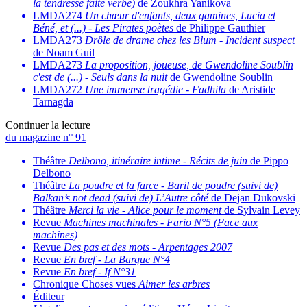
la tendresse faite verbe)
de Zoukhra Yanikova
LMDA274
Un chœur d'enfants, deux gamines, Lucia et
Béné, et (...)
-
Les Pirates poètes
de Philippe Gauthier
LMDA273
Drôle de drame chez les Blum
-
Incident suspect
de Noam Guil
LMDA273
La proposition, joueuse, de Gwendoline Soublin
c'est de (...)
-
Seuls dans la nuit
de Gwendoline Soublin
LMDA272
Une immense tragédie
-
Fadhila
de Aristide
Tarnagda
Continuer la lecture
du magazine n° 91
Théâtre
Delbono, itinéraire intime
-
Récits de juin
de Pippo
Delbono
Théâtre
La poudre et la farce
-
Baril de poudre (suivi de)
Balkan’s not dead (suivi de) L’Autre côté
de Dejan Dukovski
Théâtre
Merci la vie
-
Alice pour le moment
de Sylvain Levey
Revue
Machines machinales
-
Fario N°5 (Face aux
machines)
Revue
Des pas et des mots
-
Arpentages 2007
Revue
En bref
-
La Barque N°4
Revue
En bref
-
If N°31
Chronique Choses vues
Aimer les arbres
Éditeur