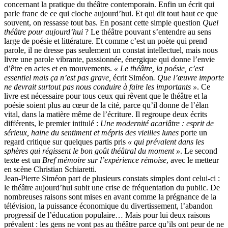
concernant la pratique du théâtre contemporain. Enfin un écrit qui
parle franc de ce qui cloche aujourd’hui. Et qui dit tout haut ce que
souvent, on ressasse tout bas. En posant cette simple question
Quel
théâtre pour aujourd’hui
? Le théâtre pouvant s’entendre au sens
large de poésie et littérature. Et comme c’est un poète qui prend
parole, il ne dresse pas seulement un constat intellectuel, mais nous
livre une parole vibrante, passionnée, énergique qui donne l’envie
d’être en actes et en mouvements.
« Le théâtre, la poésie, c’est
essentiel mais ça n’est pas grave,
écrit Siméon
. Que l’œuvre importe
ne devrait surtout pas nous conduire à faire les importants »
. Ce
livre est nécessaire pour tous ceux qui rêvent que le théâtre et la
poésie soient plus au cœur de la cité, parce qu’il donne de l’élan
vital, dans la matière même de l’écriture. Il regroupe deux écrits
différents, le premier intitulé :
Une modernité acariâtre : esprit de
sérieux, haine du sentiment et mépris des vieilles lunes
porte un
regard critique sur quelques partis pris
« qui prévalent dans les
sphères qui régissent le bon goût théâtral du moment »
. Le second
texte est un
Bref mémoire sur l’expérience rémoise
, avec le metteur
en scène Christian Schiaretti.
Jean-Pierre Siméon part de plusieurs constats simples dont celui-ci :
le théâtre aujourd’hui subit une crise de fréquentation du public. De
nombreuses raisons sont mises en avant comme la prégnance de la
télévision, la puissance économique du divertissement, l’abandon
progressif de l’éducation populaire… Mais pour lui deux raisons
prévalent : les gens ne vont pas au théâtre parce qu’ils ont peur de ne