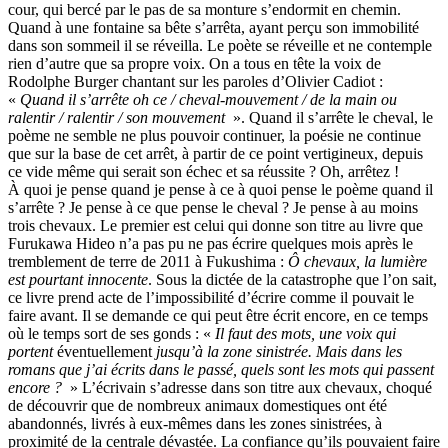
cour, qui bercé par le pas de sa monture s’endormit en chemin.
Quand à une fontaine sa bête s’arrêta, ayant perçu son immobilité
dans son sommeil il se réveilla. Le poète se réveille et ne contemple
rien d’autre que sa propre voix. On a tous en tête la voix de
Rodolphe Burger chantant sur les paroles d’Olivier Cadiot :
«
Quand il s’arrête oh ce / cheval-mouvement / de la main ou
ralentir / ralentir / son mouvement
». Quand il s’arrête le cheval, le
poème ne semble ne plus pouvoir continuer, la poésie ne continue
que sur la base de cet arrêt, à partir de ce point vertigineux, depuis
ce vide même qui serait son échec et sa réussite ? Oh, arrêtez !
À quoi je pense quand je pense à ce à quoi pense le poème quand il
s’arrête ? Je pense à ce que pense le cheval ? Je pense à au moins
trois chevaux. Le premier est celui qui donne son titre au livre que
Furukawa Hideo n’a pas pu ne pas écrire quelques mois après le
tremblement de terre de 2011 à Fukushima :
Ô chevaux, la lumière
est pourtant innocente
. Sous la dictée de la catastrophe que l’on sait,
ce livre prend acte de l’impossibilité d’écrire comme il pouvait le
faire avant. Il se demande ce qui peut être écrit encore, en ce temps
où le temps sort de ses gonds : «
Il faut des mots, une voix qui
portent
éventuellement
jusqu’à la zone sinistrée. Mais dans les
romans que j’ai écrits dans le passé, quels sont les mots qui passent
encore ?
» L’écrivain s’adresse dans son titre aux chevaux, choqué
de découvrir que de nombreux animaux domestiques ont été
abandonnés, livrés à eux-mêmes dans les zones sinistrées, à
proximité de la centrale dévastée. La confiance qu’ils pouvaient faire