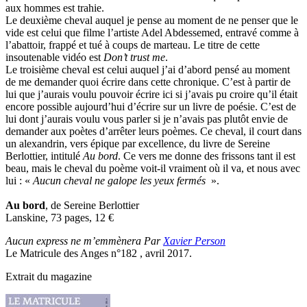
aux hommes est trahie.
Le deuxième cheval auquel je pense au moment de ne penser que le
vide est celui que filme l’artiste Adel Abdessemed, entravé comme à
l’abattoir, frappé et tué à coups de marteau. Le titre de cette
insoutenable vidéo est
Don’t trust me
.
Le troisième cheval est celui auquel j’ai d’abord pensé au moment
de me demander quoi écrire dans cette chronique. C’est à partir de
lui que j’aurais voulu pouvoir écrire ici si j’avais pu croire qu’il était
encore possible aujourd’hui d’écrire sur un livre de poésie. C’est de
lui dont j’aurais voulu vous parler si je n’avais pas plutôt envie de
demander aux poètes d’arrêter leurs poèmes. Ce cheval, il court dans
un alexandrin, vers épique par excellence, du livre de Sereine
Berlottier, intitulé
Au bord
. Ce vers me donne des frissons tant il est
beau, mais le cheval du poème voit-il vraiment où il va, et nous avec
lui : «
Aucun cheval ne galope les yeux fermés
».
Au bord
, de Sereine Berlottier
Lanskine, 73 pages, 12
€
Aucun express ne m’emmènera Par
Xavier Person
Le Matricule des Anges n°182 , avril 2017.
Extrait du magazine