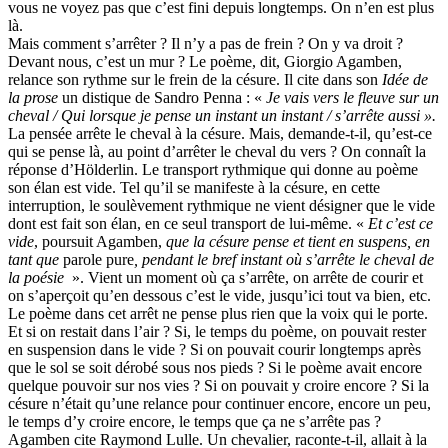
vous ne voyez pas que c’est fini depuis longtemps. On n’en est plus
là.
Mais comment s’arrêter ? Il n’y a pas de frein ? On y va droit ?
Devant nous, c’est un mur ? Le poème, dit, Giorgio Agamben,
relance son rythme sur le frein de la césure. Il cite dans son
Idée de
la prose
un distique de Sandro Penna : «
Je vais vers le fleuve sur un
cheval / Qui lorsque je pense un instant un instant / s’arrête aussi ».
La pensée arrête le cheval à la césure. Mais, demande-t-il, qu’est-ce
qui se pense là, au point d’arrêter le cheval du vers ? On connaît la
réponse d’Hölderlin. Le transport rythmique qui donne au poème
son élan est vide. Tel qu’il se manifeste à la césure, en cette
interruption, le soulèvement rythmique ne vient désigner que le vide
dont est fait son élan, en ce seul transport de lui-même. «
Et c’est ce
vide
, poursuit Agamben,
que la césure pense et tient en suspens, en
tant que
parole pure
, pendant le bref instant où s’arrête le cheval de
la poésie
». Vient un moment où ça s’arrête, on arrête de courir et
on s’aperçoit qu’en dessous c’est le vide, jusqu’ici tout va bien, etc.
Le poème dans cet arrêt ne pense plus rien que la voix qui le porte.
Et si on restait dans l’air ? Si, le temps du poème, on pouvait rester
en suspension dans le vide ? Si on pouvait courir longtemps après
que le sol se soit dérobé sous nos pieds ? Si le poème avait encore
quelque pouvoir sur nos vies ? Si on pouvait y croire encore ? Si la
césure n’était qu’une relance pour continuer encore, encore un peu,
le temps d’y croire encore, le temps que ça ne s’arrête pas ?
Agamben cite Raymond Lulle. Un chevalier, raconte-t-il, allait à la