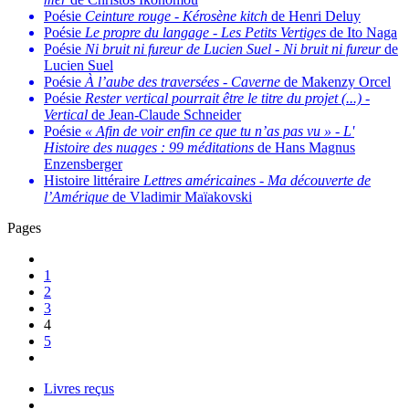
Poésie
Ceinture rouge
-
Kérosène kitch
de Henri Deluy
Poésie
Le propre du langage
-
Les Petits Vertiges
de Ito Naga
Poésie
Ni bruit ni fureur de Lucien Suel
-
Ni bruit ni fureur
de
Lucien Suel
Poésie
À l’aube des traversées
-
Caverne
de Makenzy Orcel
Poésie
Rester vertical pourrait être le titre du projet (...)
-
Vertical
de Jean-Claude Schneider
Poésie
« Afin de voir enfin ce que tu n’as pas vu »
-
L'
Histoire des nuages : 99 méditations
de Hans Magnus
Enzensberger
Histoire littéraire
Lettres américaines
-
Ma découverte de
l’Amérique
de Vladimir Maïakovski
Pages
1
2
3
4
5
Livres reçus