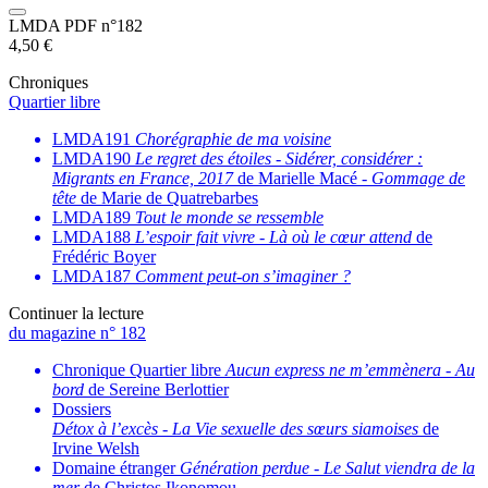
LMDA PDF n°182
4,50
€
Chroniques
Quartier libre
LMDA191
Chorégraphie de ma voisine
LMDA190
Le regret des étoiles
-
Sidérer, considérer :
Migrants en France, 2017
de Marielle Macé -
Gommage de
tête
de Marie de Quatrebarbes
LMDA189
Tout le monde se ressemble
LMDA188
L’espoir fait vivre
-
Là où le cœur attend
de
Frédéric Boyer
LMDA187
Comment peut-on s’imaginer ?
Continuer la lecture
du magazine n° 182
Chronique Quartier libre
Aucun express ne m’emmènera
-
Au
bord
de Sereine Berlottier
Dossiers
Détox à l’excès
-
La Vie sexuelle des sœurs siamoises
de
Irvine Welsh
Domaine étranger
Génération perdue
-
Le Salut viendra de la
mer
de Christos Ikonomou