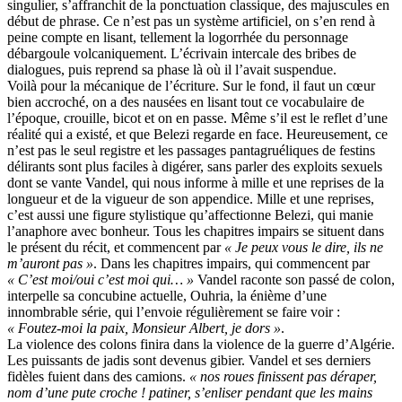
singulier, s’affranchit de la ponctuation classique, des majuscules en
début de phrase. Ce n’est pas un système artificiel, on s’en rend à
peine compte en lisant, tellement la logorrhée du personnage
débargoule volcaniquement. L’écrivain intercale des bribes de
dialogues, puis reprend sa phase là où il l’avait suspendue.
Voilà pour la mécanique de l’écriture. Sur le fond, il faut un cœur
bien accroché, on a des nausées en lisant tout ce vocabulaire de
l’époque, crouille, bicot et on en passe. Même s’il est le reflet d’une
réalité qui a existé, et que Belezi regarde en face. Heureusement, ce
n’est pas le seul registre et les passages pantagruéliques de festins
délirants sont plus faciles à digérer, sans parler des exploits sexuels
dont se vante Vandel, qui nous informe à mille et une reprises de la
longueur et de la vigueur de son appendice. Mille et une reprises,
c’est aussi une figure stylistique qu’affectionne Belezi, qui manie
l’anaphore avec bonheur. Tous les chapitres impairs se situent dans
le présent du récit, et commencent par
« Je peux vous le dire, ils ne
m’auront pas »
. Dans les chapitres impairs, qui commencent par
« C’est moi/oui c’est moi qui… »
Vandel raconte son passé de colon,
interpelle sa concubine actuelle, Ouhria, la énième d’une
innombrable série, qui l’envoie régulièrement se faire voir :
« Foutez-moi la paix, Monsieur Albert, je dors »
.
La violence des colons finira dans la violence de la guerre d’Algérie.
Les puissants de jadis sont devenus gibier. Vandel et ses derniers
fidèles fuient dans des camions.
« nos roues finissent pas déraper,
nom d’une pute croche ! patiner, s’enliser pendant que les mains