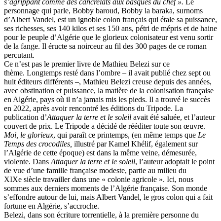
s’agrippant comme des cancrelats aux basques du chef ».
Le
personnage qui parle, Bobby baroud, Bobby la baraka, surnoms
d’Albert Vandel, est un ignoble colon français qui étale sa puissance,
ses richesses, ses 140 kilos et ses 150 ans, pétri de mépris et de haine
pour le peuple d’Algérie que le glorieux colonisateur est venu sortir
de la fange. Il éructe sa noirceur au fil des 300 pages de ce roman
percutant.
Ce n’est pas le premier livre de Mathieu Belezi sur ce
thème. Longtemps resté dans l’ombre – il avait publié chez sept ou
huit éditeurs différents –, Mathieu Belezi creuse depuis des années,
avec obstination et puissance, la matière de la colonisation française
en Algérie, pays où il n’a jamais mis les pieds. Il a trouvé le succès
en 2022, après avoir rencontré les éditions du Tripode. La
publication d’
Attaquer la terre et le soleil
avait été saluée, et l’auteur
couvert de prix. Le Tripode a décidé de rééditer toute son œuvre.
Moi, le glorieux
, qui paraît ce printemps, (en même temps que
Le
Temps des crocodiles,
illustré par Kamel Khélif, également sur
l’Algérie de cette époque) est dans la même veine, démesurée,
violente. Dans
Attaquer la terre et le soleil
, l’auteur adoptait le point
de vue d’une famille française modeste, partie au milieu du
XIXe siècle travailler dans une « colonie agricole ». Ici, nous
sommes aux derniers moments de l’Algérie française. Son monde
s’effondre autour de lui, mais Albert Vandel, le gros colon qui a fait
fortune en Algérie, s’accroche.
Belezi, dans son écriture torrentielle, à la première personne du