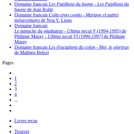
Domaine français
Les Papillons du bagne
-
Les Papillons du
bagne
de Jean Rolin
Domaine français
Coïto ergo cogito
-
Mariage et autres
mésaventures
de Noa Y. Lions
Domaine français
Le panache du gladiateur
-
Ultima necat V (1994-1995)
de
Philippe Muray -
Ultima necat VI (1996-1997)
de Philippe
Muray
Domaine français
Les éructations du colon
-
Moi, le glorieux
de Mathieu Belezi
Pages
1
2
3
4
...
Livres reçus
Trouver