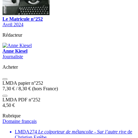
Le Matricule n°252
Avril 2024
Rédacteur
Anne Kiesel
Journaliste
Acheter
LMDA papier n°252
7,30
€
/
8,30
€
(hors France)
LMDA PDF n°252
4,50
€
Rubrique
Domaine français
LMDA274
Le colporteur de mélancolie
-
Sur l’autre rive
de
Christian Estèbe