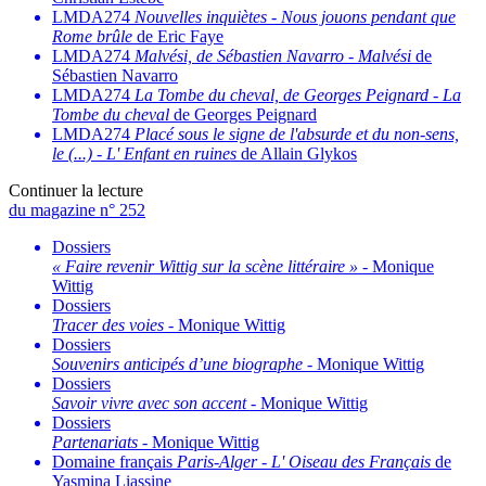
LMDA274
Nouvelles inquiètes
-
Nous jouons pendant que
Rome brûle
de Eric Faye
LMDA274
Malvési, de Sébastien Navarro
-
Malvési
de
Sébastien Navarro
LMDA274
La Tombe du cheval, de Georges Peignard
-
La
Tombe du cheval
de Georges Peignard
LMDA274
Placé sous le signe de l'absurde et du non-sens,
le (...)
-
L' Enfant en ruines
de Allain Glykos
Continuer la lecture
du magazine n° 252
Dossiers
« Faire revenir Wittig sur la scène littéraire »
- Monique
Wittig
Dossiers
Tracer des voies
- Monique Wittig
Dossiers
Souvenirs anticipés d’une biographe
- Monique Wittig
Dossiers
Savoir vivre avec son accent
- Monique Wittig
Dossiers
Partenariats
- Monique Wittig
Domaine français
Paris-Alger
-
L' Oiseau des Français
de
Yasmina Liassine