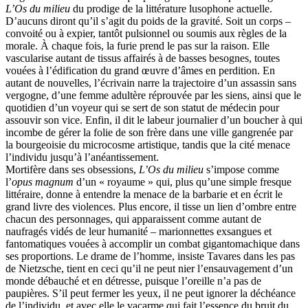
L’Os du milieu
du prodige de la littérature lusophone actuelle.
D’aucuns diront qu’il s’agit du poids de la gravité. Soit un corps –
convoité ou à expier, tantôt pulsionnel ou soumis aux règles de la
morale. À chaque fois, la furie prend le pas sur la raison. Elle
vascularise autant de tissus affairés à de basses besognes, toutes
vouées à l’édification du grand œuvre d’âmes en perdition. En
autant de nouvelles, l’écrivain narre la trajectoire d’un assassin sans
vergogne, d’une femme adultère réprouvée par les siens, ainsi que le
quotidien d’un voyeur qui se sert de son statut de médecin pour
assouvir son vice. Enfin, il dit le labeur journalier d’un boucher à qui
incombe de gérer la folie de son frère dans une ville gangrenée par
la bourgeoisie du microcosme artistique, tandis que la cité menace
l’individu jusqu’à l’anéantissement.
Mortifère dans ses obsessions,
L’Os du milieu
s’impose comme
l’
opus magnum
d’un « royaume » qui, plus qu’une simple fresque
littéraire, donne à entendre la menace de la barbarie et en écrit le
grand livre des violences. Plus encore, il tisse un lien d’ombre entre
chacun des personnages, qui apparaissent comme autant de
naufragés vidés de leur humanité – marionnettes exsangues et
fantomatiques vouées à accomplir un combat gigantomachique dans
ses proportions. Le drame de l’homme, insiste Tavares dans les pas
de Nietzsche, tient en ceci qu’il ne peut nier l’ensauvagement d’un
monde débauché et en détresse, puisque l’oreille n’a pas de
paupières. S’il peut fermer les yeux, il ne peut ignorer la déchéance
de l’individu, et avec elle le vacarme qui fait l’essence du bruit du