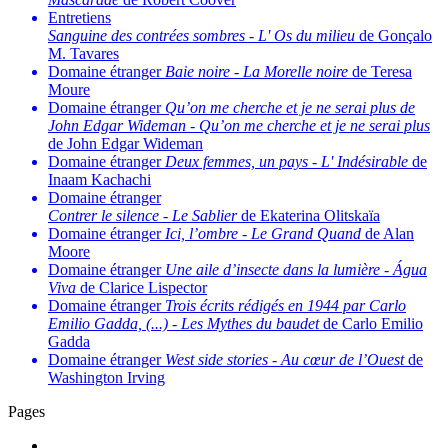
Entretiens
Sanguine des contrées sombres
-
L' Os du milieu
de Gonçalo
M. Tavares
Domaine étranger
Baie noire
-
La Morelle noire
de Teresa
Moure
Domaine étranger
Qu’on me cherche et je ne serai plus de
John Edgar Wideman
-
Qu’on me cherche et je ne serai plus
de John Edgar Wideman
Domaine étranger
Deux femmes, un pays
-
L' Indésirable
de
Inaam Kachachi
Domaine étranger
Contrer le silence
-
Le Sablier
de Ekaterina Olitskaïa
Domaine étranger
Ici, l’ombre
-
Le Grand Quand
de Alan
Moore
Domaine étranger
Une aile d’insecte dans la lumière
-
Água
Viva
de Clarice Lispector
Domaine étranger
Trois écrits rédigés en 1944 par Carlo
Emilio Gadda, (...)
-
Les Mythes du baudet
de Carlo Emilio
Gadda
Domaine étranger
West side stories
-
Au cœur de l’Ouest
de
Washington Irving
Pages