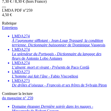
7,30
€
/
8,30
€
(hors France)
LMDA PDF n°259
4,50
€
Rubrique
Entretiens
LMDA274
À l’agronome sifflotant
-
Jean-Loup Trassard, la condition
terrienne. Dictionnaire buissonnier
de Dominique Vaugeois
LMDA274
La splendeur du Portugais
-
Dictionnaire du langage des
fleurs
de Antonio Lobo Antunes
LMDA274
L’absent, mort et vivant
-
Présents
de Paco Cerdà
LMDA273
L’homme qui fait l’âne
- Fabio Viscogliosi
LMDA273
De drôles d’oiseaux
-
François et ses frères
de Sylvain Piron
Continuer la lecture
du magazine n° 259
Domaine étranger
Dernière soirée dans les nuages
-
Mascarade
de Robert Coover