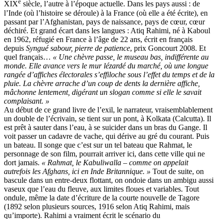
e
XIX
siècle, l’autre à l’époque actuelle. Dans les pays aussi : de
l’Inde (où l’histoire se déroule) à la France (où elle a été écrite), en
passant par l’Afghanistan, pays de naissance, pays de cœur, cœur
déchiré. Et grand écart dans les langues : Atiq Rahimi, né à Kaboul
en 1962, réfugié en France à l’âge de 22 ans, écrit en français
depuis
Syngué sabour, pierre de patience
, prix Goncourt 2008. Et
quel français…
« Une chèvre passe, le museau bas, indifférente au
monde. Elle avance vers le mur lézardé du marché, où une longue
rangée d’affiches électorales s’effiloche sous l’effet du temps et de la
pluie. La chèvre arrache d’un coup de dents la dernière affiche,
mâchonne lentement, digérant un slogan comme si elle le savait
complaisant. »
Au début de ce grand livre de l’exil, le narrateur, vraisemblablement
un double de l’écrivain, se tient sur un pont, à Kolkata (Calcutta). Il
est prêt à sauter dans l’eau, à se suicider dans un bras du Gange. Il
voit passer un cadavre de vache, qui dérive au gré du courant. Puis
un bateau. Il songe que c’est sur un tel bateau que Rahmat, le
personnage de son film, pourrait arriver ici, dans cette ville qui ne
dort jamais.
« Rahmat, le Kabuliwalla – comme on appelait
autrefois les Afghans, ici en Inde Britannique. »
Tout de suite, on
bascule dans un entre-deux flottant, on ondoie dans un ambigu aussi
vaseux que l’eau du fleuve, aux limites floues et variables. Tout
ondule, même la date d’écriture de la courte nouvelle de Tagore
(1892 selon plusieurs sources, 1916 selon Atiq Rahimi, mais
qu’importe). Rahimi a vraiment écrit le scénario du