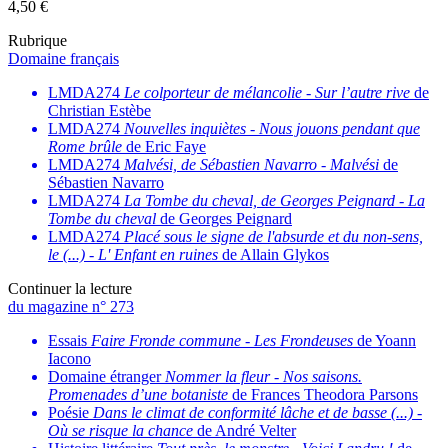
4,50
€
Rubrique
Domaine français
LMDA274
Le colporteur de mélancolie
-
Sur l’autre rive
de
Christian Estèbe
LMDA274
Nouvelles inquiètes
-
Nous jouons pendant que
Rome brûle
de Eric Faye
LMDA274
Malvési, de Sébastien Navarro
-
Malvési
de
Sébastien Navarro
LMDA274
La Tombe du cheval, de Georges Peignard
-
La
Tombe du cheval
de Georges Peignard
LMDA274
Placé sous le signe de l'absurde et du non-sens,
le (...)
-
L' Enfant en ruines
de Allain Glykos
Continuer la lecture
du magazine n° 273
Essais
Faire Fronde commune
-
Les Frondeuses
de Yoann
Iacono
Domaine étranger
Nommer la fleur
-
Nos saisons.
Promenades d’une botaniste
de Frances Theodora Parsons
Poésie
Dans le climat de conformité lâche et de basse (...)
-
Où se risque la chance
de André Velter