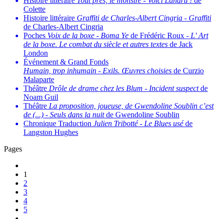
Histoire littéraire
Tout près, le monstre
-
Voici Landru !
de
Colette
Histoire littéraire
Graffiti de Charles-Albert Cingria
-
Graffiti
de Charles-Albert Cingria
Poches
Voix de la boxe
-
Boma Ye
de Frédéric Roux -
L' Art
de la boxe. Le combat du siècle et autres textes
de Jack
London
Événement & Grand Fonds
Humain, trop inhumain
-
Exils. Œuvres choisies
de Curzio
Malaparte
Théâtre
Drôle de drame chez les Blum
-
Incident suspect
de
Noam Guil
Théâtre
La proposition, joueuse, de Gwendoline Soublin c’est
de (...)
-
Seuls dans la nuit
de Gwendoline Soublin
Chronique Traduction
Julien Tribotté
-
Le Blues usé
de
Langston Hughes
Pages
1
2
3
4
5