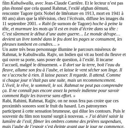
film
Kabuliwalla
, avec Jean-Claude Carrière. Et le lecteur n’est pas
plus étonné que cela quand Rahmat, l’exilé afghan démuni,
rencontre Tagore (prix Nobel de littérature en 1913, mort en 1941 à
80 ans) alors que la télévision, chez l’écrivain, diffuse les images du
11 septembre 2001.
« Rabi
(le surnom de Tagore)
hoche à peine la
tête, et murmure les mots qu’il est en train d’écrire dans sa tête :
C’est sûrement le début d’une autre guerre… Le monde dérape…
devient un livre tombé dans le feu dont les pages se consument, les
phrases tombent en cendres… »
Un autre très beau personnage illumine le parcours miséreux de
Rahmat, le Kabuliwalla. Rajiv, un Indien qui vit au bord du fleuve et
qui ouvre sa porte, sans poser de question, à l’exilé. Il incarne
l’accueil, malgré le dénuement.
« Il dort sur la terre, boit l’eau du
fleuve, allume son feu à l’aube, et laisse le vent sécher son linge. Il
ne s’accroche à rien. Il laisse passer. Il regarde. Il attend. Comme
si chaque jour n’était pas une suite, mais un recommencement.
L’éveil, le rêve, le sommeil, le soi. Rahmat ne peut pas comprendre
ça. Il ne connaît pas encore assez la pensée indienne pour savoir
comment Rajiv les traverse sans effort. »
Rabi, Rahimi, Rahmat, Rajjiv, on ne nous fera pas croire que ces
proximités sonores sont le fruit du hasard. Les patronymes
participent à cette sensation brumeuse, qui dilue les contours. Puis le
souvenir du film non tourné surgit à nouveau.
« J’ai désiré saisir la
lumière de l’exil, filmer les ombres comme des prières suspendues,
mais l’aube de l’espoir s’est éteinte avant que le jour ne commence.