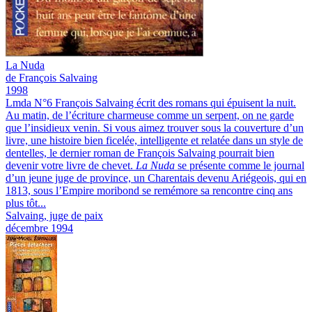
La
Nuda
de François Salvaing
1998
Lmda N°6
François Salvaing écrit des romans qui épuisent la nuit.
Au matin, de l’écriture charmeuse comme un serpent, on ne garde
que l’insidieux venin.
Si vous aimez trouver sous la couverture d’un
livre, une histoire bien ficelée, intelligente et relatée dans un style de
dentelles, le dernier roman de François Salvaing pourrait bien
devenir votre livre de chevet.
La Nuda
se présente comme le journal
d’un jeune juge de province, un Charentais devenu Ariégeois, qui en
1813, sous l’Empire moribond se remémore sa rencontre cinq ans
plus tôt...
Salvaing, juge de paix
décembre 1994