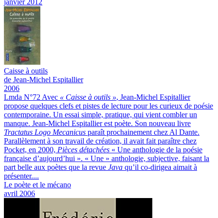
janvier 2012
Caisse à outils
de Jean-Michel Espitallier
2006
Lmda N°72
Avec
« Caisse à outils »
, Jean-Michel Espitallier
propose quelques clefs et pistes de lecture pour les curieux de poésie
contemporaine. Un essai simple, pratique, qui vient combler un
manque.
Jean-Michel Espitallier est poète. Son nouveau livre
Tractatus Logo Mecanicus
paraît prochainement chez Al Dante.
Parallèlement à son travail de création, il avait fait paraître chez
Pocket, en 2000,
Pièces détachées
« Une anthologie de la poésie
française d’aujourd’hui ». « Une » anthologie, subjective, faisant la
part belle aux poètes que la revue
Java
qu’il co-dirigea aimait à
présenter....
Le poète et le mécano
avril 2006