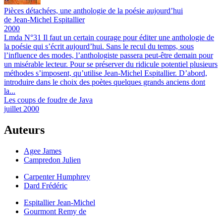
Pièces détachées, une anthologie de la poésie aujourd’hui
de Jean-Michel Espitallier
2000
Lmda N°31
Il faut un certain courage pour éditer une anthologie de
la poésie qui s’écrit aujourd’hui. Sans le recul du temps, sous
l’influence des modes, l’anthologiste passera peut-être demain pour
un misérable lecteur. Pour se préserver du ridicule potentiel plusieurs
méthodes s’imposent, qu’utilise Jean-Michel Espitallier. D’abord,
introduire dans le choix des poètes quelques grands anciens dont
la...
Les coups de foudre de Java
juillet 2000
Auteurs
Agee James
Campredon Julien
Carpenter Humphrey
Dard Frédéric
Espitallier Jean-Michel
Gourmont Remy de