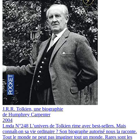
J.R.R. Tolkien, une biographie
de Humphrey Carpenter
2004
Lmda N°248
L’univers de Tolkien rime avec best-sellers. Mais
connaît-on sa vie ordinaire ? Son biographe autorisé nous la raconte.
Tout le monde ne peut pas imaginer tout un monde. Rares sont les