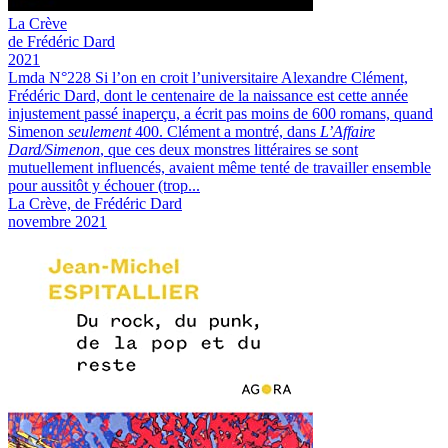
La
Crève
de Frédéric Dard
2021
Lmda N°228
Si l’on en croit l’universitaire Alexandre Clément,
Frédéric Dard, dont le centenaire de la naissance est cette année
injustement passé inaperçu, a écrit pas moins de 600 romans, quand
Simenon
seulement
400. Clément a montré, dans
L’Affaire
Dard/Simenon
, que ces deux monstres littéraires se sont
mutuellement influencés, avaient même tenté de travailler ensemble
pour aussitôt y échouer (trop...
La Crève, de Frédéric Dard
novembre 2021