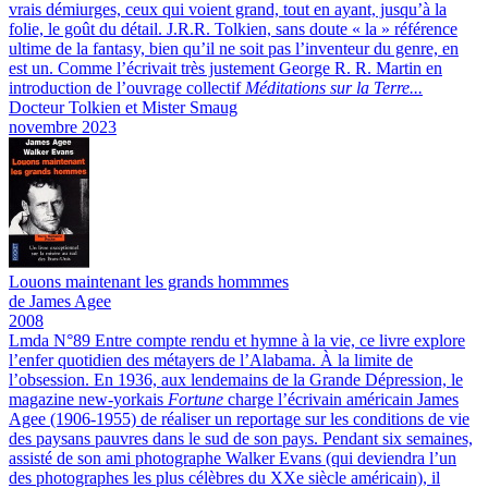
vrais démiurges, ceux qui voient grand, tout en ayant, jusqu’à la
folie, le goût du détail. J.R.R. Tolkien, sans doute « la » référence
ultime de la fantasy, bien qu’il ne soit pas l’inventeur du genre, en
est un. Comme l’écrivait très justement George R. R. Martin en
introduction de l’ouvrage collectif
Méditations sur la Terre...
Docteur Tolkien et Mister Smaug
novembre 2023
Louons maintenant les grands hommmes
de James Agee
2008
Lmda N°89
Entre compte rendu et hymne à la vie, ce livre explore
l’enfer quotidien des métayers de l’Alabama. À la limite de
l’obsession.
En 1936, aux lendemains de la Grande Dépression, le
magazine new-yorkais
Fortune
charge l’écrivain américain James
Agee (1906-1955) de réaliser un reportage sur les conditions de vie
des paysans pauvres dans le sud de son pays. Pendant six semaines,
assisté de son ami photographe Walker Evans (qui deviendra l’un
des photographes les plus célèbres du XXe siècle américain), il