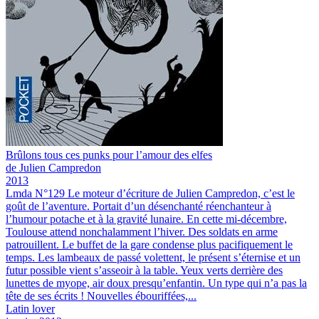
Brûlons tous ces punks pour l’amour des elfes
de Julien Campredon
2013
Lmda N°129
Le moteur d’écriture de Julien Campredon, c’est le
goût de l’aventure. Portait d’un désenchanté réenchanteur à
l’humour potache et à la gravité lunaire.
En cette mi-décembre,
Toulouse attend nonchalamment l’hiver. Des soldats en arme
patrouillent. Le buffet de la gare condense plus pacifiquement le
temps. Les lambeaux de passé volettent, le présent s’éternise et un
futur possible vient s’asseoir à la table. Yeux verts derrière des
lunettes de myope, air doux presqu’enfantin. Un type qui n’a pas la
tête de ses écrits ! Nouvelles ébouriffées,...
Latin lover