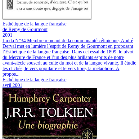
Esthétique de la langue française
de Remy de Gourmont
2001
Lmda N°34
Membre remuant de la communauté célinienne, André
Derval met en lumière l’esprit de Remy de Gourmont en proposant
l’Esthétique de la langue française. Dans cet essai de 1899, le pivot
du Mercure de France et l’un des plus brillants esprits de notre
avant-siècle souscrit au culte du mot et de la langue vivante. Il étudie
les clichés, le vers populaire et le vers libre, la métaphore. À
propos...
Esthétique de la langue française
avril 2001