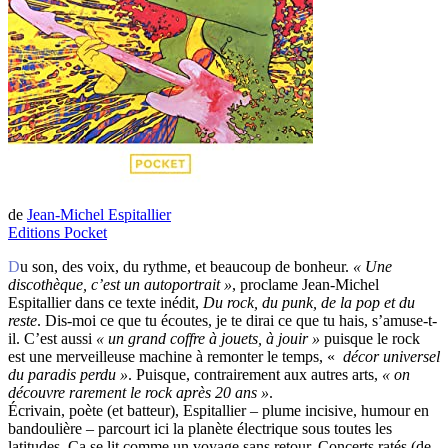
de
Jean-Michel Espitallier
Editions Pocket
Du son, des voix, du rythme, et beaucoup de bonheur.
« Une
discothèque, c’est un autoportrait »
, proclame Jean-Michel
Espitallier dans ce texte inédit,
Du rock, du punk, de la pop et du
reste
. Dis-moi ce que tu écoutes, je te dirai ce que tu hais, s’amuse-t-
il. C’est aussi
« un grand coffre à jouets, à jouir »
puisque le rock
est une merveilleuse machine à remonter le temps, «
décor universel
du paradis perdu »
. Puisque, contrairement aux autres arts,
« on
découvre rarement le rock après 20 ans »
.
Écrivain, poète (et batteur), Espitallier – plume incisive, humour en
bandoulière – parcourt ici la planète électrique sous toutes les
latitudes. Ça se lit comme un voyage sans retour. Concerts ratés (de