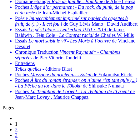
Domaine étranger
Rôle de famille
-
Bambine
de Alice Ceresa
Poches
L’âge d’or permanent
-
Du rock, du punk, de la pop
et du reste
de Jean-Michel Espitallier
Poésie
Impeccablement imprimé sur papier de cagettes à
fruit, de (...)
-
Il est fou !
de Guy Lévis Mano , David Audibert
Essais
Le péril blanc
-
Leukerbad 1951 / 2014
de James
Baldwin , Teju Cole -
Le Contrat racial
de Charles W. Mills
Essais
Le mort saisit le vif
-
Les Morts à l’oeuvre
de Vinciane
Despret
Chronique Traduction
Vincent Raynaud*
-
Chambres
séparées
de Pier Vittorio Tondelli
Entretiens
Telles quelles
- éditions Blast
Poches
Massacre du printemps
-
Soleil
de Yokomitsu Riichi
Poches
À lire du roman étranger, on n’aime rien tant qu’y (...)
-
La Pêche au toc dans le Tôhoku
de Shinsuke Numata
Poches
La Tentation de l’orient
-
La Tentation de l’Orient
de
Jean-Marc Lovay , Maurice Chappaz
Pages
1
2
3