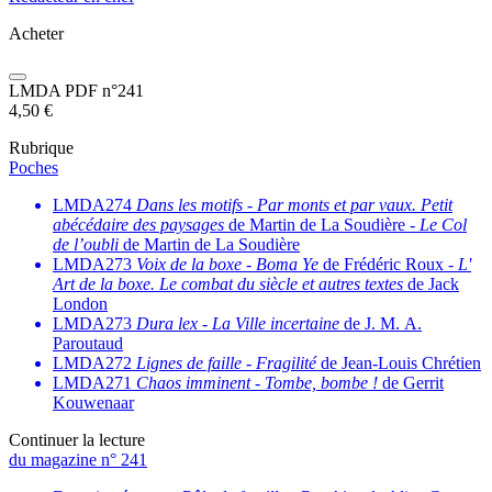
Acheter
LMDA PDF n°241
4,50
€
Rubrique
Poches
LMDA274
Dans les motifs
-
Par monts et par vaux. Petit
abécédaire des paysages
de Martin de La Soudière -
Le Col
de l’oubli
de Martin de La Soudière
LMDA273
Voix de la boxe
-
Boma Ye
de Frédéric Roux -
L'
Art de la boxe. Le combat du siècle et autres textes
de Jack
London
LMDA273
Dura lex
-
La Ville incertaine
de J. M. A.
Paroutaud
LMDA272
Lignes de faille
-
Fragilité
de Jean-Louis Chrétien
LMDA271
Chaos imminent
-
Tombe, bombe !
de Gerrit
Kouwenaar
Continuer la lecture
du magazine n° 241