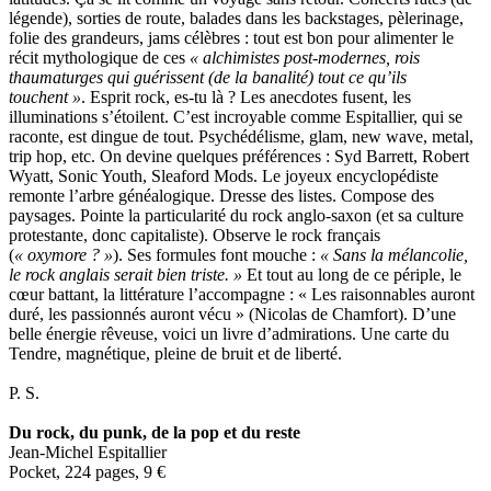
légende), sorties de route, balades dans les backstages, pèlerinage,
folie des grandeurs, jams célèbres : tout est bon pour alimenter le
récit mythologique de ces
« alchimistes post-modernes, rois
thaumaturges qui guérissent (de la banalité) tout ce qu’ils
touchent »
. Esprit rock, es-tu là ? Les anecdotes fusent, les
illuminations s’étoilent. C’est incroyable comme Espitallier, qui se
raconte, est dingue de tout. Psychédélisme, glam, new wave, metal,
trip hop, etc. On devine quelques préférences : Syd Barrett, Robert
Wyatt, Sonic Youth, Sleaford Mods. Le joyeux encyclopédiste
remonte l’arbre généalogique. Dresse des listes. Compose des
paysages. Pointe la particularité du rock anglo-saxon (et sa culture
protestante, donc capitaliste). Observe le rock français
(
« oxymore ? »
). Ses formules font mouche :
« Sans la mélancolie,
le rock anglais serait bien triste. »
Et tout au long de ce périple, le
cœur battant, la littérature l’accompagne : « Les raisonnables auront
duré, les passionnés auront vécu » (Nicolas de Chamfort). D’une
belle énergie rêveuse, voici un livre d’admirations. Une carte du
Tendre, magnétique, pleine de bruit et de liberté.
P. S.
Du rock, du punk, de la pop et du reste
Jean-Michel Espitallier
Pocket, 224 pages, 9
€