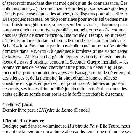
d’apercevoir marchant devant moi quelqu’un de connaissance. Ces
hallucinations (…) me donnaient à voir des personnes auxquelles je
n’avais pas pensé depuis des années, des disparus pour ainsi dire. »
Les époques récentes, ou trop lointaines pour avoir été vécues mais
dont l’histoire agit encore, superposent leurs strates, chaque espace
parcouru devient un univers parallèle auquel donne accès, comme
dans les récits de science-fiction, une trouée du temps. Pour cesser
d’être des ombres flottant à travers le monde, les somnambules de
Sebald – lui-même hanté par le passé allemand au point d’avoir élu
domicile dans le Norfolk, à quelques kilomètres d’une station radar
de la Royal Air Force chargée de repérer les bombardiers ennemis
(ceux du pays d’origine) pendant la Seconde Guerre mondiale – les
somnambules de Sebald cherchent une prise, un détail auquel se
raccrocher pour remonter des abysses. Barrage contre le déferlement
des silences et de la mémoire, la photographie joue ce rôle, se
constitue en signe, en preuve – en point fixe. Antidotes au poison
des mots, ses traces d’immobilité jonchent le texte écrit comme des
petits cailloux semés pour sortir de la forêt inextricable du temps.
Cécile Wajsbrot
Dernier livre paru :
L’Hydre de Lerne
(Denoël)
L’ironie du désordre
Quelque part dans sa volumineuse
Histoire de l’art
, Elie Faure, nous
parlant de la peinture romantique allemande, remarque qu’une de ses