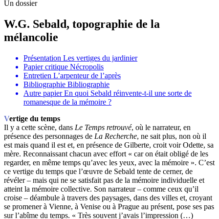
Un dossier
W.G. Sebald, topographie de la
mélancolie
Présentation
Les vertiges du jardinier
Papier critique
Nécropolis
Entretien
L’arpenteur de l’après
Bibliographie
Bibliographie
Autre papier
En quoi Sebald réinvente-t-il une sorte de
romanesque de la mémoire ?
Vertige du temps
Il y a cette scène, dans
Le Temps retrouvé
, où le narrateur, en
présence des personnages de
La Recherche
, ne sait plus, non où il
est mais quand il est et, en présence de Gilberte, croit voir Odette, sa
mère. Reconnaissant chacun avec effort « car on était obligé de les
regarder, en même temps qu’avec les yeux, avec la mémoire ». C’est
ce vertige du temps que l’œuvre de Sebald tente de cerner, de
révéler – mais qui ne se satisfait pas de la mémoire individuelle et
atteint la mémoire collective. Son narrateur – comme ceux qu’il
croise – déambule à travers des paysages, dans des villes et, croyant
se promener à Vienne, à Venise ou à Prague au présent, pose ses pas
sur l’abîme du temps. « Très souvent j’avais l’impression (…)