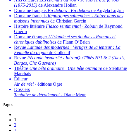
(1975-2015)
de Alexandre Hollan
Domaine français
En-dehors
-
En-dehors
de Angela Lugrin
Domaine français
Reportages subreptices
-
Entrer dans des
maisons inconnues
de Christian Garcin
Histoire littéraire
Fiasco sentimental
-
Zobain
de Raymond
Guérin
Domaine étranger
L’Irlande et ses doubles
-
Romans et
chroniques dublinoises
de Flann O’Brien
Revue
Latitude des modernes
-
Vertiges de la lenteur : La
Femelle du requin
de Collectif
Revue
Féconde insularité
-
IntranQu’îllités N°1 & 2 (Alexis,
Borges, Che Guevara)
Théâtre
Une bête ordinaire
-
Une bête ordinaire
de Stéphanie
Marchais
Éditeur
Air de réel
- éditions Ogre
Dossiers
Tentative de dévoilement
- Diane Meur
Pages
1
2
3