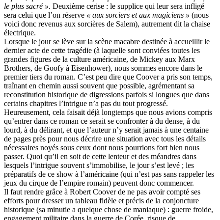
le plus sacré »
. Deuxième cerise : le supplice qui leur sera infligé
sera celui que l’on réserve
« aux sorciers et aux magiciens »
(nous
voici donc revenus aux sorcières de Salem), autrement dit la chaise
électrique.
Lorsque le jour se lève sur la scène macabre destinée à accueillir le
dernier acte de cette tragédie (à laquelle sont conviées toutes les
grandes figures de la culture américaine, de Mickey aux Marx
Brothers, de Goofy à Eisenhower), nous sommes encore dans le
premier tiers du roman. C’est peu dire que Coover a pris son temps,
traînant en chemin aussi souvent que possible, agrémentant sa
reconstitution historique de digressions parfois si longues que dans
certains chapitres l’intrigue n’a pas du tout progressé.
Heureusement, cela faisait déjà longtemps que nous avions compris
qu’entrer dans ce roman ce serait se confronter à du dense, à du
lourd, à du délirant, et que l’auteur n’y serait jamais à une centaine
de pages près pour nous décrire une situation avec tous les détails
nécessaires noyés sous ceux dont nous pourrions fort bien nous
passer. Quoi qu’il en soit de cette lenteur et des méandres dans
lesquels l’intrigue souvent s’immobilise, le jour s’est levé ; les
préparatifs de ce show à l’américaine (qui n’est pas sans rappeler les
jeux du cirque de l’empire romain) peuvent donc commencer.
Il faut rendre grâce à Robert Coover de ne pas avoir compté ses
efforts pour dresser un tableau fidèle et précis de la conjoncture
historique (sa minutie a quelque chose de maniaque) : guerre froide,
engagement militaire dans la guerre de Corée, risque de