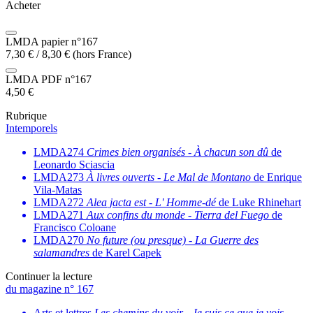
Acheter
LMDA papier n°167
7,30
€
/
8,30
€
(hors France)
LMDA PDF n°167
4,50
€
Rubrique
Intemporels
LMDA274
Crimes bien organisés
-
À chacun son dû
de
Leonardo Sciascia
LMDA273
À livres ouverts
-
Le Mal de Montano
de Enrique
Vila-Matas
LMDA272
Alea jacta est
-
L' Homme-dé
de Luke Rhinehart
LMDA271
Aux confins du monde
-
Tierra del Fuego
de
Francisco Coloane
LMDA270
No future (ou presque)
-
La Guerre des
salamandres
de Karel Capek
Continuer la lecture
du magazine n° 167
Arts et lettres
Les chemins du voir
-
Je suis ce que je vois