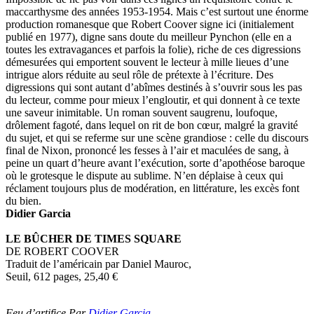
maccarthysme des années 1953-1954. Mais c’est surtout une énorme
production romanesque que Robert Coover signe ici (initialement
publié en 1977), digne sans doute du meilleur Pynchon (elle en a
toutes les extravagances et parfois la folie), riche de ces digressions
démesurées qui emportent souvent le lecteur à mille lieues d’une
intrigue alors réduite au seul rôle de prétexte à l’écriture. Des
digressions qui sont autant d’abîmes destinés à s’ouvrir sous les pas
du lecteur, comme pour mieux l’engloutir, et qui donnent à ce texte
une saveur inimitable. Un roman souvent saugrenu, loufoque,
drôlement fagoté, dans lequel on rit de bon cœur, malgré la gravité
du sujet, et qui se referme sur une scène grandiose : celle du discours
final de Nixon, prononcé les fesses à l’air et maculées de sang, à
peine un quart d’heure avant l’exécution, sorte d’apothéose baroque
où le grotesque le dispute au sublime. N’en déplaise à ceux qui
réclament toujours plus de modération, en littérature, les excès font
du bien.
Didier Garcia
LE BÛCHER DE TIMES SQUARE
DE ROBERT COOVER
Traduit de l’américain par Daniel Mauroc,
Seuil, 612 pages, 25,40
€
Feu d’artifice Par
Didier Garcia