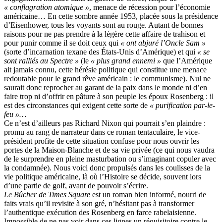
« conflagration atomique »
, menace de récession pour l’économie
américaine… En cette sombre année 1953, placée sous la présidence
d’Eisenhower, tous les voyants sont au rouge. Autant de bonnes
raisons pour ne pas prendre à la légère cette affaire de trahison et
pour punir comme il se doit ceux qui
« ont abjuré l’Oncle Sam »
(sorte d’incarnation texane des États-Unis d’Amérique) et qui
« se
sont ralliés au Spectre »
(le
« plus grand ennemi »
que l’Amérique
ait jamais connu, cette hérésie politique qui constitue une menace
redoutable pour le grand rêve américain : le communisme). Nul ne
saurait donc reprocher au garant de la paix dans le monde ni d’en
faire trop ni d’offrir en pâture à son peuple les époux Rosenberg : il
est des circonstances qui exigent cette sorte de
« purification par-le-
feu »…
Ce n’est d’ailleurs pas Richard Nixon qui pourrait s’en plaindre :
promu au rang de narrateur dans ce roman tentaculaire, le vice-
président profite de cette situation confuse pour nous ouvrir les
portes de la Maison-Blanche et de sa vie privée (ce qui nous vaudra
de le surprendre en pleine masturbation ou s’imaginant copuler avec
la condamnée). Nous voici donc propulsés dans les coulisses de la
vie politique américaine, là où l’Histoire se décide, souvent lors
d’une partie de golf, avant de pouvoir s’écrire.
Le Bûcher de Times Square
est un roman bien informé, nourri de
faits vrais qu’il revisite à son gré, n’hésitant pas à transformer
l’authentique exécution des Rosenberg en farce rabelaisienne.
Impossible de ne pas voir dans ces lignes un réquisitoire contre le