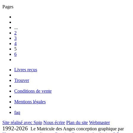
Pages
...
2
3
4
5
6
Livres reçus
Trouver
Conditions de vente
Mentions légales
faq
Site réalisé avec Spip
Nous écrire
Plan du site
Webmaster
1992-2026
Le Matricule des Anges conception graphique par