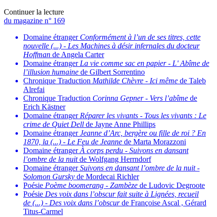
Continuer la lecture
du magazine n° 169
Domaine étranger
Conformément à l’un de ses titres, cette
nouvelle (...)
-
Les Machines à désir infernales du docteur
Hoffman
de Angela Carter
Domaine étranger
La vie comme sac en papier
-
L' Abîme de
l’illusion humaine
de Gilbert Sorrentino
Chronique Traduction
Mathilde Chèvre
-
Ici même
de Taleb
Alrefai
Chronique Traduction
Corinna Gepner
-
Vers l’abîme
de
Erich Kästner
Domaine étranger
Réparer les vivants
-
Tous les vivants : Le
crime de Quiet Dell
de Jayne Anne Phillips
Domaine étranger
Jeanne d’Arc, bergère ou fille de roi ? En
1870, la (...)
-
Le Feu de Jeanne
de Marta Morazzoni
Domaine étranger
À corps perdu
-
Suivons en dansant
l’ombre de la nuit
de Wolfgang Herrndorf
Domaine étranger
Suivons en dansant l’ombre de la nuit
-
Solomon Gursky
de Mordecai Richler
Poésie
Poème boomerang
-
Zambèze
de Ludovic Degroote
Poésie
Des voix dans l’obscur fait suite à Lignées, recueil
de (...)
-
Des voix dans l’obscur
de Françoise Ascal , Gérard
Titus-Carmel