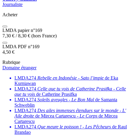
Journaliste
Acheter
LMDA papier n°169
7,30
€
/
8,30
€
(hors France)
LMDA PDF n°169
4,50
€
Rubrique
Domaine étranger
LMDA274
Rebelle en Indonésie
-
Sato l’impie
de Eka
Kurniawan
LMDA274
Celle que tu vois de Catherine Prasifka
-
Celle
que tu vois
de Catherine Prasifka
LMDA274
Soleils aveugles
-
Le Bon Mal
de Samanta
Schweblin
LMDA274
Des ailes immenses étendues sur le monde
-
L'
Aile droite
de Mircea Cartarescu -
Le Corps
de Mircea
Cartarescu
LMDA274
Que meure le poisson !
-
Les Pêcheurs
de Raul
Brandao