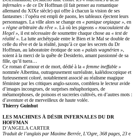
infernales »
de ce Dr Hoffman (il fait penser au romantique
allemand du XIXe siècle) qui offre à chacun la vision de ses
fantasmes : l’opéra est empli de paons, les tableaux éjectent leurs
personnages. La ville alors se change en
« panique orgiaque »
, en
« règne arbitraire du rêve »
. Là où les pigeons
« roucoulaient du
Hegel »
, il est nécessaire de soumettre chaque chose au
« test de
réalité »
. La lutte archétypale entre le Bien et le Mal se double de
celle du rêve et de la réalité, jusqu’à ce que les secrets du Dr
Hoffman, au laboratoire érotique de son
« palais wagnérien »
,
soient à la merci de la quête de Desiderio, amant passionné de sa
fille, qu’il tuera…
Ce roman d’amour et de mort, dédié à la
« femme ineffable »
nommée Albertina, outrageusement surréaliste, kaléidoscopique et
furieusement coloré, notablement associé au réalisme magique
féministe par les critiques anglo-saxons, comblera le lecteur avide
d’images incongrues, de surprises métaphoriques, de
métamorphoses, de poisons et sucreries cultivés, en d’autres mots :
d’aventure et de merveilleux de haute volée.
Thierry Guinhut
LES MACHINES À DÉSIR INFERNALES DU DR
HOFFMAN
D’ANGELA CARTER
Traduit de l’anglais par Maxime Berrée, L’Ogre, 368 pages, 23
e