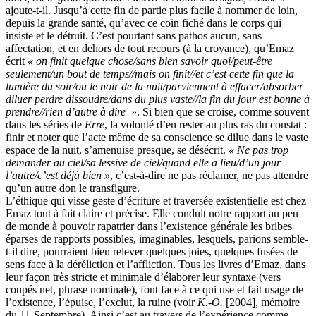
ajoute-t-il. Jusqu’à cette fin de partie plus facile à nommer de loin,
depuis la grande santé, qu’avec ce coin fiché dans le corps qui
insiste et le détruit. C’est pourtant sans pathos aucun, sans
affectation, et en dehors de tout recours (à la croyance), qu’Emaz
écrit
« on finit quelque chose/sans bien savoir quoi/peut-être
seulement/un bout de temps//mais on finit//et c’est cette fin que la
lumière du soir/ou le noir de la nuit/parviennent à effacer/absorber
diluer perdre dissoudre/dans du plus vaste//la fin du jour est bonne à
prendre//rien d’autre à dire
». Si bien que se croise, comme souvent
dans les séries de
Erre
, la volonté d’en rester au plus ras du constat :
finir et noter que l’acte même de sa conscience se dilue dans le vaste
espace de la nuit, s’amenuise presque, se désécrit.
« Ne pas trop
demander au ciel/sa lessive de ciel/quand elle a lieu/d’un jour
l’autre/c’est déjà bien »
, c’est-à-dire ne pas réclamer, ne pas attendre
qu’un autre don le transfigure.
L’éthique qui visse geste d’écriture et traversée existentielle est chez
Emaz tout à fait claire et précise. Elle conduit notre rapport au peu
de monde à pouvoir rapatrier dans l’existence générale les bribes
éparses de rapports possibles, imaginables, lesquels, parions semble-
t-il dire, pourraient bien relever quelques joies, quelques fusées de
sens face à la déréliction et l’affliction. Tous les livres d’Emaz, dans
leur façon très stricte et minimale d’élaborer leur syntaxe (vers
coupés net, phrase nominale), font face à ce qui use et fait usage de
l’existence, l’épuise, l’exclut, la ruine (voir
K.-O.
[2004], mémoire
du 11-Septembre). Ainsi c’est au travers de l’expérience comme