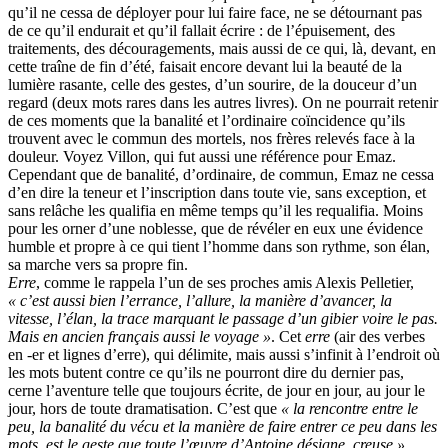
qu’il ne cessa de déployer pour lui faire face, ne se détournant pas
de ce qu’il endurait et qu’il fallait écrire : de l’épuisement, des
traitements, des découragements, mais aussi de ce qui, là, devant, en
cette traîne de fin d’été, faisait encore devant lui la beauté de la
lumière rasante, celle des gestes, d’un sourire, de la douceur d’un
regard (deux mots rares dans les autres livres). On ne pourrait retenir
de ces moments que la banalité et l’ordinaire coïncidence qu’ils
trouvent avec le commun des mortels, nos frères relevés face à la
douleur. Voyez Villon, qui fut aussi une référence pour Emaz.
Cependant que de banalité, d’ordinaire, de commun, Emaz ne cessa
d’en dire la teneur et l’inscription dans toute vie, sans exception, et
sans relâche les qualifia en même temps qu’il les requalifia. Moins
pour les orner d’une noblesse, que de révéler en eux une évidence
humble et propre à ce qui tient l’homme dans son rythme, son élan,
sa marche vers sa propre fin.
Erre
, comme le rappela l’un de ses proches amis Alexis Pelletier,
« c’est aussi bien l’errance, l’allure, la manière d’avancer, la
vitesse, l’élan, la trace marquant le passage d’un gibier voire le pas.
Mais en ancien français aussi le voyage »
. Cet
erre
(air des verbes
en -er et lignes d’erre), qui délimite, mais aussi s’infinit à l’endroit où
les mots butent contre ce qu’ils ne pourront dire du dernier pas,
cerne l’aventure telle que toujours écrite, de jour en jour, au jour le
jour, hors de toute dramatisation. C’est que
« la rencontre entre le
peu, la banalité du vécu et la manière de faire entrer ce peu dans les
mots, est le geste que toute l’œuvre d’Antoine désigne, creuse »