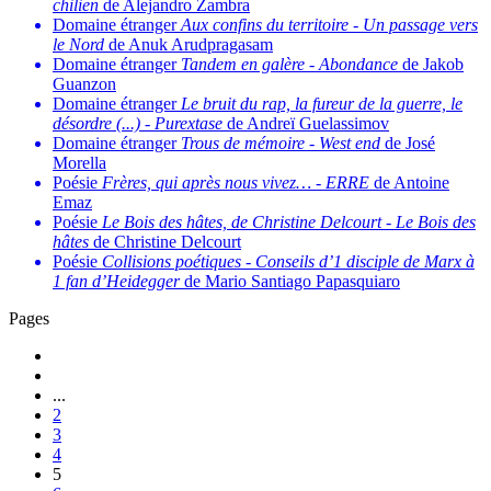
chilien
de Alejandro Zambra
Domaine étranger
Aux confins du territoire
-
Un passage vers
le Nord
de Anuk Arudpragasam
Domaine étranger
Tandem en galère
-
Abondance
de Jakob
Guanzon
Domaine étranger
Le bruit du rap, la fureur de la guerre, le
désordre (...)
-
Purextase
de Andreï Guelassimov
Domaine étranger
Trous de mémoire
-
West end
de José
Morella
Poésie
Frères, qui après nous vivez…
-
ERRE
de Antoine
Emaz
Poésie
Le Bois des hâtes, de Christine Delcourt
-
Le Bois des
hâtes
de Christine Delcourt
Poésie
Collisions poétiques
-
Conseils d’1 disciple de Marx à
1 fan d’Heidegger
de Mario Santiago Papasquiaro
Pages
...
2
3
4
5