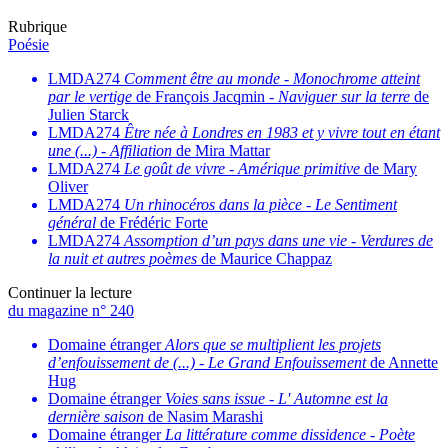
Rubrique
Poésie
LMDA274
Comment être au monde
-
Monochrome atteint
par le vertige
de François Jacqmin -
Naviguer sur la terre
de
Julien Starck
LMDA274
Être née à Londres en 1983 et y vivre tout en étant
une (...)
-
Affiliation
de Mira Mattar
LMDA274
Le goût de vivre
-
Amérique primitive
de Mary
Oliver
LMDA274
Un rhinocéros dans la pièce
-
Le Sentiment
général
de Frédéric Forte
LMDA274
Assomption d’un pays dans une vie
-
Verdures de
la nuit et autres poèmes
de Maurice Chappaz
Continuer la lecture
du magazine n° 240
Domaine étranger
Alors que se multiplient les projets
d’enfouissement de (...)
-
Le Grand Enfouissement
de Annette
Hug
Domaine étranger
Voies sans issue
-
L' Automne est la
dernière saison
de Nasim Marashi
Domaine étranger
La littérature comme dissidence
-
Poète