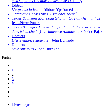
à sa (...)
-
Les Chemins du destin
de O. Henry
Éditeur
L’esprit de la lettre
- éditions Ypsilon éditeur
Chronique Choses vues
Visite chez Tolstoï
Textes & images
Mon beau Ghana
-
Ça l’affiche mal !
de
Jean-Pierre Putters
Textes & images
Je veux dire par là, qu’à force de mourir
dans Nietzsche (...)
-
L' Immense solitude
de Frédéric Pajak
Dossiers
D’une enfance meurtrie
- John Burnside
Dossiers
Save our souls
- John Burnside
Pages
1
2
3
4
...
Livres reçus