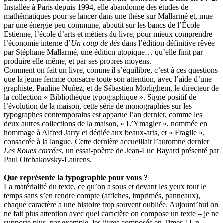
Installée à Paris depuis 1994, elle abandonne des études de
mathématiques pour se lancer dans une thèse sur Mallarmé et, mue
par une énergie peu commune, aboutit sur les bancs de l’École
Estienne, l’école d’arts et métiers du livre, pour mieux comprendre
l’économie interne d’
Un coup de dés
dans l’édition définitive rêvée
par Stéphane Mallarmé, une édition utopique… qu’elle finit par
produire elle-même, et par ses propres moyens.
Comment on fait un livre, comme il s’équilibre, c’est à ces questions
que la jeune femme consacre toute son attention, avec l’aide d’une
graphiste, Pauline Nuñez, et de Sébastien Morlighem, le directeur de
la collection « Bibliothèque typographique ». Signe positif de
l’évolution de la maison, cette série de monographies sur les
typographes contemporains est apparue l’an dernier, comme les
deux autres collections de la maison, « L’Ymagier », nommée en
hommage à Alfred Jarry et dédiée aux beaux-arts, et « Fragile »,
consacrée à la langue. Cette dernière accueillait l’automne dernier
Les Roues carrées
, un essai-poème de Jean-Luc Bayard présenté par
Paul Otchakovsky-Laurens.
Que représente la typographie pour vous ?
La matérialité du texte, ce qu’on a sous et devant les yeux tout le
temps sans s’en rendre compte (affiches, imprimés, panneaux),
chaque caractère a une histoire trop souvent oubliée. Aujourd’hui on
ne fait plus attention avec quel caractère on compose un texte – je ne
supporte plus, par exemple, les livres composés en Times ! Un