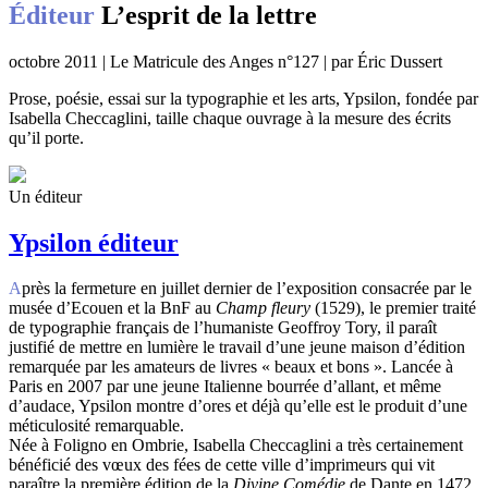
Éditeur
L’esprit de la lettre
octobre 2011 | Le Matricule des Anges n°127 | par Éric Dussert
Prose, poésie, essai sur la typographie et les arts, Ypsilon, fondée par
Isabella Checcaglini, taille chaque ouvrage à la mesure des écrits
qu’il porte.
Un éditeur
Ypsilon éditeur
Après la fermeture en juillet dernier de l’exposition consacrée par le
musée d’Ecouen et la BnF au
Champ fleury
(1529), le premier traité
de typographie français de l’humaniste Geoffroy Tory, il paraît
justifié de mettre en lumière le travail d’une jeune maison d’édition
remarquée par les amateurs de livres « beaux et bons ». Lancée à
Paris en 2007 par une jeune Italienne bourrée d’allant, et même
d’audace, Ypsilon montre d’ores et déjà qu’elle est le produit d’une
méticulosité remarquable.
Née à Foligno en Ombrie, Isabella Checcaglini a très certainement
bénéficié des vœux des fées de cette ville d’imprimeurs qui vit
paraître la première édition de la
Divine Comédie
de Dante en 1472.