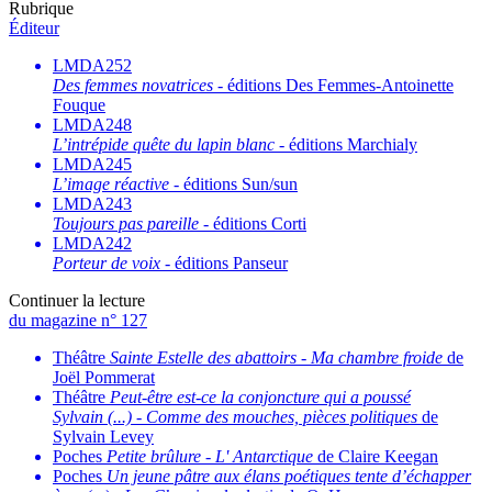
Rubrique
Éditeur
LMDA252
Des femmes novatrices
- éditions Des Femmes-Antoinette
Fouque
LMDA248
L’intrépide quête du lapin blanc
- éditions Marchialy
LMDA245
L’image réactive
- éditions Sun/sun
LMDA243
Toujours pas pareille
- éditions Corti
LMDA242
Porteur de voix
- éditions Panseur
Continuer la lecture
du magazine n° 127
Théâtre
Sainte Estelle des abattoirs
-
Ma chambre froide
de
Joël Pommerat
Théâtre
Peut-être est-ce la conjoncture qui a poussé
Sylvain (...)
-
Comme des mouches, pièces politiques
de
Sylvain Levey
Poches
Petite brûlure
-
L' Antarctique
de Claire Keegan
Poches
Un jeune pâtre aux élans poétiques tente d’échapper