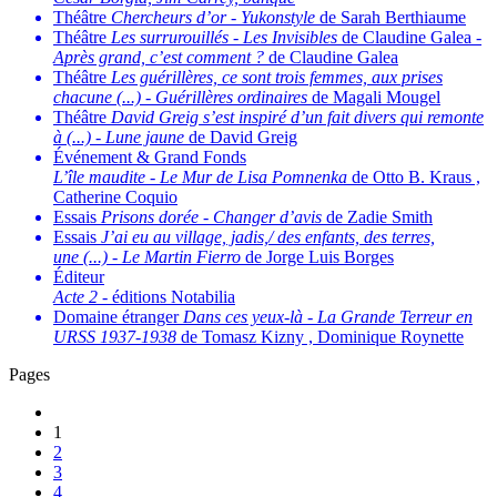
Théâtre
Chercheurs d’or
-
Yukonstyle
de Sarah Berthiaume
Théâtre
Les surrurouillés
-
Les Invisibles
de Claudine Galea -
Après grand, c’est comment ?
de Claudine Galea
Théâtre
Les guérillères, ce sont trois femmes, aux prises
chacune (...)
-
Guérillères ordinaires
de Magali Mougel
Théâtre
David Greig s’est inspiré d’un fait divers qui remonte
à (...)
-
Lune jaune
de David Greig
Événement & Grand Fonds
L’île maudite
-
Le Mur de Lisa Pomnenka
de Otto B. Kraus ,
Catherine Coquio
Essais
Prisons dorée
-
Changer d’avis
de Zadie Smith
Essais
J’ai eu au village, jadis,/ des enfants, des terres,
une (...)
-
Le Martin Fierro
de Jorge Luis Borges
Éditeur
Acte 2
- éditions Notabilia
Domaine étranger
Dans ces yeux-là
-
La Grande Terreur en
URSS 1937-1938
de Tomasz Kizny , Dominique Roynette
Pages
1
2
3
4