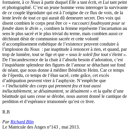
formaient, à ce
Nous
à partir duquel
Elle
a tant écrit, et
Lui
tant peint
et photographié. C’est un jeune homme venu interroger la survivante
de ce couple légendaire qui est à l’origine de ce flux de voix, de la
lente levée de tout ce qui aurait dû demeurer secret. Des voix qui
disent combien le corps peut être ce «
raccourci foudroyant pour se
fondre dans le divin »,
combien la femme représente l’incarnation au
sens le plus sacré et le plus trivial du terme, mais combien aussi ce
déchirant désir de communion sacrée et cette volonté
d’accomplissement esthétique de l’existence peuvent conduire à
l’implosion du
Nous
: par inaptitude à renoncer à rien, et quand, par
trop de lumière, tout se fige et que «
sous le soleil fixe tout s’éteint ».
De l’incandescence de la chair à l’absolu besoin d’adoration, c’est
l’inquiétante splendeur des figures de l’amour se détachant sur fond
de néant, que nous donne à méditer Bénédicte Heim. Car ce temps
de l’éperdu, ce temps de l’élan sacré, cette grâce, cet excès
d’adéquation peuvent virer à l’asphyxie. N’empêche que
«
l’inéluctable des corps qui prennent feu et tout aussi
inéluctablement, se désaimantent, se désaiment »
et la quête d’une
béatitude qui sans cesse se dérobe, nous auront donné le cantique de
perdition et d’espérance irraisonnée qu’est ce livre.
R.B
Par
Richard Blin
Le Matricule des Anges n°143 , mai 2013.