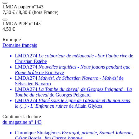
LMDA papier n°143
7,30
€
/
8,30
€
(hors France)
LMDA PDF n°143
4,50
€
Rubrique
Domaine français
LMDA274
Le colporteur de mélancolie
-
Sur l’autre rive
de
Christian Estèbe
LMDA274
Nouvelles inquiètes
-
Nous jouons pendant que
Rome brûle
de Eric Faye
LMDA274
Malvési, de Sébastien Navarro
-
Malvési
de
Sébastien Navarro
LMDA274
La Tombe du cheval, de Georges Peignard
-
La
Tombe du cheval
de Georges Peignard
LMDA274
Placé sous le signe de l'absurde et du non-sens,
le (...)
-
L' Enfant en ruines
de Allain Glykos
Continuer la lecture
du magazine n° 143
Chronique Stratagèmes
Escargot, primate, Samuel Johnson,
César Borgia, Jim Carrey, banque