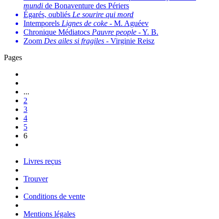
mundi
de Bonaventure des Périers
Égarés, oubliés
Le sourire qui mord
Intemporels
Lignes de coke
- M. Aguéev
Chronique Médiatocs
Pauvre people
- Y. B.
Zoom
Des ailes si fragiles
- Virginie Reisz
Pages
...
2
3
4
5
6
Livres reçus
Trouver
Conditions de vente
Mentions légales