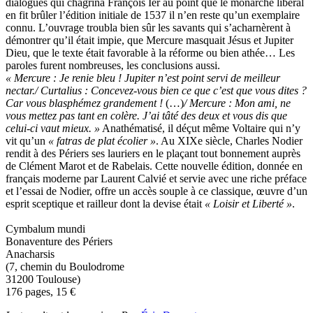
dialogues qui chagrina François Ier au point que le monarche libéral
en fit brûler l’édition initiale de 1537 il n’en reste qu’un exemplaire
connu. L’ouvrage troubla bien sûr les savants qui s’acharnèrent à
démontrer qu’il était impie, que Mercure masquait Jésus et Jupiter
Dieu, que le texte était favorable à la réforme ou bien athée… Les
paroles furent nombreuses, les conclusions aussi.
« Mercure : Je renie bleu ! Jupiter n’est point servi de meilleur
nectar./ Curtalius : Concevez-vous bien ce que c’est que vous dites ?
Car vous blasphémez grandement !
(…)
/ Mercure : Mon ami, ne
vous mettez pas tant en colère. J’ai tâté des deux et vous dis que
celui-ci vaut mieux. »
Anathématisé, il déçut même Voltaire qui n’y
vit qu’un
« fatras de plat écolier »
. Au XIXe siècle, Charles Nodier
rendit à des Périers ses lauriers en le plaçant tout bonnement auprès
de Clément Marot et de Rabelais. Cette nouvelle édition, donnée en
français moderne par Laurent Calvié et servie avec une riche préface
et l’essai de Nodier, offre un accès souple à ce classique, œuvre d’un
esprit sceptique et railleur dont la devise était
« Loisir et Liberté »
.
Cymbalum mundi
Bonaventure des Périers
Anacharsis
(7, chemin du Boulodrome
31200 Toulouse)
176 pages, 15
€