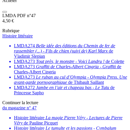
Acheter
LMDA PDF n°47
4,50
€
Rubrique
Histoire littéraire
LMDA274
Belle idée des éditions du Chemin de fer de
rassembler (...)
-
Fils de chien (suivi de) Karl Marx
de
Vladimir Slepian
LMDA273
Tout près, le monstre
-
Voici Landru !
de Colette
LMDA273
Graffiti de Charles-Albert Cingria
-
Graffiti
de
Charles-Albert Cingria
LMDA273
Le ruban au cul d’Olympia
-
Olympia Press. Une
avant-garde pornographique
de Thibault Saillant
LMDA272
Jambe en l’air et chapeau bas
-
Le Tutu
de
Princesse Sapho
Continuer la lecture
du magazine n° 47
Histoire littéraire
La magie Pierre Véry
-
Lectures de Pierre
Véry
de Pauline Picquet
Histoire littéraire
Le tumulte et les passions
-
Cymbalum