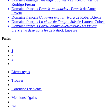
Domaine étranger
Nostalgie du futur
-
Le Fond du ciel
de
Rodrigo Fresán
Domaine français
Franck, en boucles
-
Franck
de Anne
Savelli
Domaine français
Cadavres exquis
-
Nora
de Robert Alexis
Domaine français
La chute de l’ange
-
Sols
de Laurent Cohen
Domaine français
Paris-Londres aller-retour
-
La Vie est
brève et le désir sans fin
de Patrick Lapeyre
Pages
1
2
3
Livres reçus
Trouver
Conditions de vente
Mentions légales
faq