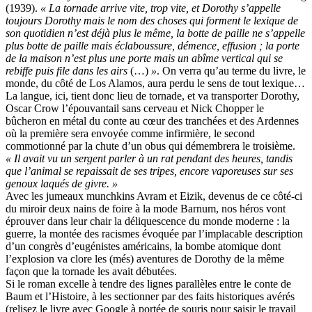
(1939).
« La tornade arrive vite, trop vite, et Dorothy s’appelle
toujours Dorothy mais le nom des choses qui forment le lexique de
son quotidien n’est déjà plus le même, la botte de paille ne s’appelle
plus botte de paille mais éclaboussure, démence, effusion ; la porte
de la maison n’est plus une porte mais un abîme vertical qui se
rebiffe puis file dans les airs
(…)
»
. On verra qu’au terme du livre, le
monde, du côté de Los Alamos, aura perdu le sens de tout lexique…
La langue, ici, tient donc lieu de tornade, et va transporter Dorothy,
Oscar Crow l’épouvantail sans cerveau et Nick Chopper le
bûcheron en métal du conte au cœur des tranchées et des Ardennes
où la première sera envoyée comme infirmière, le second
commotionné par la chute d’un obus qui démembrera le troisième.
« Il avait vu un sergent parler à un rat pendant des heures, tandis
que l’animal se repaissait de ses tripes, encore vaporeuses sur ses
genoux laqués de givre. »
Avec les jumeaux munchkins Avram et Eizik, devenus de ce côté-ci
du miroir deux nains de foire à la mode Barnum, nos héros vont
éprouver dans leur chair la déliquescence du monde moderne : la
guerre, la montée des racismes évoquée par l’implacable description
d’un congrès d’eugénistes américains, la bombe atomique dont
l’explosion va clore les (més) aventures de Dorothy de la même
façon que la tornade les avait débutées.
Si le roman excelle à tendre des lignes parallèles entre le conte de
Baum et l’Histoire, à les sectionner par des faits historiques avérés
(relisez le livre avec Google à portée de souris pour saisir le travail