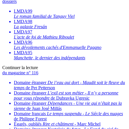
dossiers
LMDA99
Le roman familial de Tanguy Viel
LMDA98
La galaxie Fresán
LMDA97
L'acte de foi de Mathieu Riboulet
LMDA96
Les dévoilements cachés d'Emmanuelle Pagano
LMDA95
Manchette, le dernier des indépendants
Continuer la lecture
du magazine n° 116
Domaine étranger
De l’eau qui dort
-
Maudit soit le fleuve du
temps
de Per Petterson
Domaine étranger
L’exil est son métier
-
Il n’y a personne
pour vous répondre
de Dubravka Ugresic
Domaine étranger
Dépendances
-
Une vie qui n’était pas la
sienne
de Juan José Millás
Domaine français
Le temps suspendu
-
Le Siècle des nuages
de Philippe Forest
Égarés, oubliés
Rire et châtiment
- Marc Michel