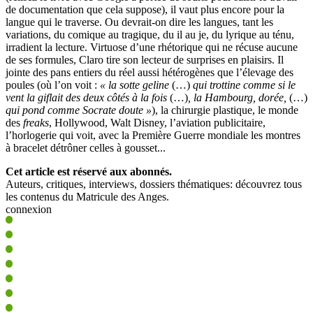
de documentation que cela suppose), il vaut plus encore pour la
langue qui le traverse. Ou devrait-on dire les langues, tant les
variations, du comique au tragique, du il au je, du lyrique au ténu,
irradient la lecture. Virtuose d’une rhétorique qui ne récuse aucune
de ses formules, Claro tire son lecteur de surprises en plaisirs. Il
jointe des pans entiers du réel aussi hétérogènes que l’élevage des
poules (où l’on voit :
« la sotte geline
(…)
qui trottine comme si le
vent la giflait des deux côtés à la fois
(…)
, la Hambourg, dorée,
(…)
qui pond comme Socrate doute »
), la chirurgie plastique, le monde
des
freaks
, Hollywood, Walt Disney, l’aviation publicitaire,
l’horlogerie qui voit, avec la Première Guerre mondiale les montres
à bracelet détrôner celles à gousset...
Cet article est réservé aux abonnés.
Auteurs, critiques, interviews, dossiers thématiques: découvrez tous
les contenus du Matricule des Anges.
connexion