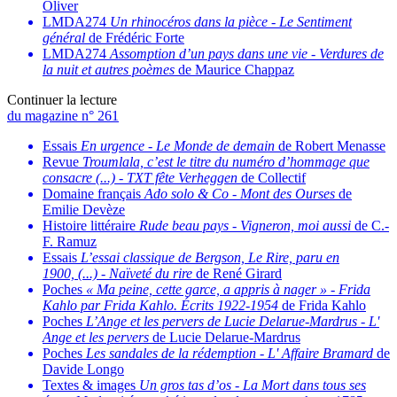
Oliver
LMDA274
Un rhinocéros dans la pièce
-
Le Sentiment
général
de Frédéric Forte
LMDA274
Assomption d’un pays dans une vie
-
Verdures de
la nuit et autres poèmes
de Maurice Chappaz
Continuer la lecture
du magazine n° 261
Essais
En urgence
-
Le Monde de demain
de Robert Menasse
Revue
Troumlala, c’est le titre du numéro d’hommage que
consacre (...)
-
TXT fête Verheggen
de Collectif
Domaine français
Ado solo & Co
-
Mont des Ourses
de
Emilie Devèze
Histoire littéraire
Rude beau pays
-
Vigneron, moi aussi
de C.-
F. Ramuz
Essais
L’essai classique de Bergson, Le Rire, paru en
1900, (...)
-
Naïveté du rire
de René Girard
Poches
« Ma peine, cette garce, a appris à nager »
-
Frida
Kahlo par Frida Kahlo. Écrits 1922-1954
de Frida Kahlo
Poches
L’Ange et les pervers de Lucie Delarue-Mardrus
-
L'
Ange et les pervers
de Lucie Delarue-Mardrus
Poches
Les sandales de la rédemption
-
L' Affaire Bramard
de
Davide Longo
Textes & images
Un gros tas d’os
-
La Mort dans tous ses