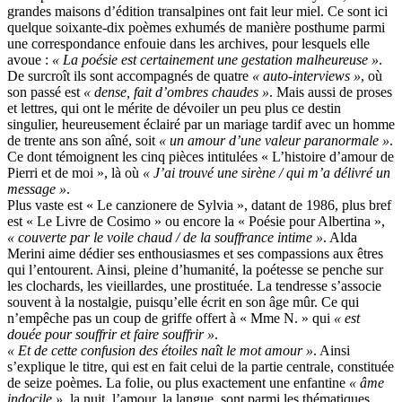
grandes maisons d’édition transalpines ont fait leur miel. Ce sont ici
quelque soixante-dix poèmes exhumés de manière posthume parmi
une correspondance enfouie dans les archives, pour lesquels elle
avoue :
« La poésie est certainement une gestation malheureuse »
.
De surcroît ils sont accompagnés de quatre
« auto-interviews »
, où
son passé est
« dense, fait d’ombres chaudes »
. Mais aussi de proses
et lettres, qui ont le mérite de dévoiler un peu plus ce destin
singulier, heureusement éclairé par un mariage tardif avec un homme
de trente ans son aîné, soit
« un amour d’une valeur paranormale »
.
Ce dont témoignent les cinq pièces intitulées « L’histoire d’amour de
Pierri et de moi », là où
« J’ai trouvé une sirène / qui m’a délivré un
message »
.
Plus vaste est « Le canzionere de Sylvia », datant de 1986, plus bref
est « Le Livre de Cosimo » ou encore la « Poésie pour Albertina »,
« couverte par le voile chaud / de la souffrance intime »
. Alda
Merini aime dédier ses enthousiasmes et ses compassions aux êtres
qui l’entourent. Ainsi, pleine d’humanité, la poétesse se penche sur
les clochards, les vieillardes, une prostituée. La tendresse s’associe
souvent à la nostalgie, puisqu’elle écrit en son âge mûr. Ce qui
n’empêche pas un coup de griffe offert à « Mme N. » qui
« est
douée pour souffrir et faire souffrir »
.
« Et de cette confusion des étoiles naît le mot amour »
. Ainsi
s’explique le titre, qui est en fait celui de la partie centrale, constituée
de seize poèmes. La folie, ou plus exactement une enfantine
« âme
indocile »
, la nuit, l’amour, la langue, sont parmi les thématiques