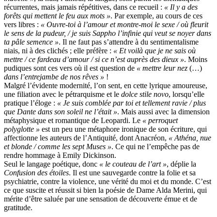
récurrentes, mais jamais répétitives, dans ce recueil :
« Il y a des
forêts qui mettent le feu aux mots »
. Par exemple, au cours de ces
vers libres :
« Ouvre-toi à l’amour et montre-moi le sexe / où fleurit
le sens de la pudeur, / je suis Sappho l’infinie qui veut se noyer dans
ta pâle semence »
. Il ne faut pas s’attendre à du sentimentalisme
niais, ni à des clichés ; elle préfère :
« Et voilà que je ne sais où
mettre / ce fardeau d’amour / si ce n’est auprès des dieux »
. Moins
pudiques sont ces vers où il est question de
« mettre leur nez
(…)
dans l’entrejambe de nos rêves »
!
Malgré l’évidente modernité, l’on sent, en cette lyrique amoureuse,
une filiation avec le pétrarquisme et le
dolce stile novo
, lorsqu’elle
pratique l’éloge :
« Je suis comblée par toi et tellement ravie / plus
que Dante dans son soleil ne l’était »
. Mais aussi avec la dimension
métaphysique et romantique de Leopardi. Le
« perroquet
polyglotte »
est un peu une métaphore ironique de son écriture, qui
affectionne les auteurs de l’Antiquité, dont Anacréon,
« Athéna, nue
et blonde / comme les sept Muses »
. Ce qui ne l’empêche pas de
rendre hommage à Emily Dickinson.
Seul le langage poétique, donc
« le couteau de l’art »
, déplie la
Confusion des étoiles
. Il est une sauvegarde contre la folie et sa
psychiatrie, contre la violence, une vérité du moi et du monde. C’est
ce que suscite et réussit si bien la poésie de Dame Alda Merini, qui
mérite d’être saluée par une sensation de découverte émue et de
gratitude.