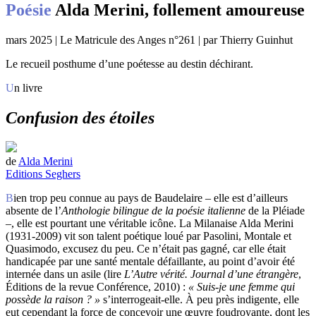
Poésie
Alda Merini, follement amoureuse
mars 2025 | Le Matricule des Anges n°261 | par Thierry Guinhut
Le recueil posthume d’une poétesse au destin déchirant.
Un livre
Confusion des étoiles
de
Alda Merini
Editions Seghers
Bien trop peu connue au pays de Baudelaire – elle est d’ailleurs
absente de l’
Anthologie bilingue de la poésie italienne
de la Pléiade
–, elle est pourtant une véritable icône. La Milanaise Alda Merini
(1931-2009) vit son talent poétique loué par Pasolini, Montale et
Quasimodo, excusez du peu. Ce n’était pas gagné, car elle était
handicapée par une santé mentale défaillante, au point d’avoir été
internée dans un asile (lire
L’Autre vérité. Journal d’une étrangère
,
Éditions de la revue Conférence, 2010) :
« Suis-je une femme qui
possède la raison ? »
s’interrogeait-elle. À peu près indigente, elle
eut cependant la force de concevoir une œuvre foudroyante, dont les