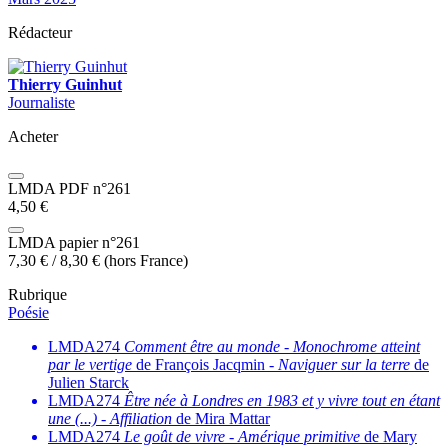
Rédacteur
Thierry Guinhut
Journaliste
Acheter
LMDA PDF n°261
4,50
€
LMDA papier n°261
7,30
€
/
8,30
€
(hors France)
Rubrique
Poésie
LMDA274
Comment être au monde
-
Monochrome atteint
par le vertige
de François Jacqmin -
Naviguer sur la terre
de
Julien Starck
LMDA274
Être née à Londres en 1983 et y vivre tout en étant
une (...)
-
Affiliation
de Mira Mattar
LMDA274
Le goût de vivre
-
Amérique primitive
de Mary