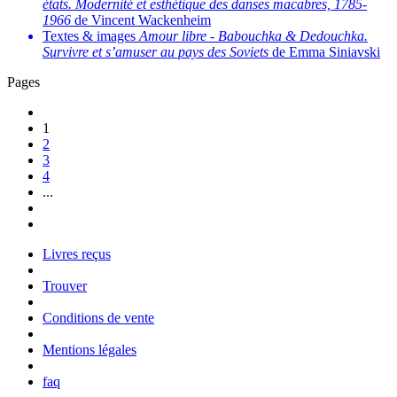
états. Modernité et esthétique des danses macabres, 1785-
1966
de Vincent Wackenheim
Textes & images
Amour libre
-
Babouchka & Dedouchka.
Survivre et s’amuser au pays des Soviets
de Emma Siniavski
Pages
1
2
3
4
...
Livres reçus
Trouver
Conditions de vente
Mentions légales
faq