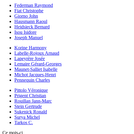
Federman Raymond
Fiat Christophe
Giorno John
Hausmann Raoul
Heidsieck Bernard
Isou Isidore
Joseph Manuel
Korine Harmony
Labelle-Rojoux Arnaud
Lapeyrère Josée
Lemaire Gérard-Georges
Maunet-Salliet Isabelle
Michot Jacques-Henri
Pennequin Charles
Pittolo Véronique
Prigent Christian
Rouillan Jann-Marc
Stein Gertrude
Sukenick Ronald
Surya Michel
Tarkos C.
Ce mois-ci