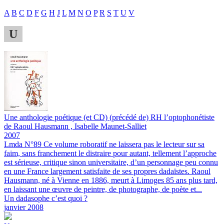
A
B
C
D
F
G
H
J
L
M
N
O
P
R
S
T
U
V
U
Une anthologie poétique (et CD) (précédé de) RH l’optophonétiste
de Raoul Hausmann , Isabelle Maunet-Salliet
2007
Lmda N°89
Ce volume roboratif ne laissera pas le lecteur sur sa
faim, sans franchement le distraire pour autant, tellement l’approche
est sérieuse, critique sinon universitaire, d’un personnage peu connu
en une France largement satisfaite de ses propres dadaïstes. Raoul
Hausmann, né à Vienne en 1886, meurt à Limoges 85 ans plus tard,
en laissant une œuvre de peintre, de photographe, de poète et...
Un dadasophe c’est quoi ?
janvier 2008