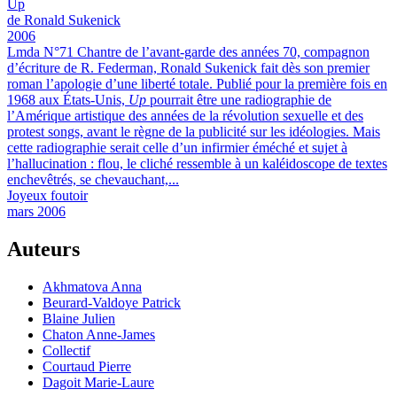
Up
de Ronald Sukenick
2006
Lmda N°71
Chantre de l’avant-garde des années 70, compagnon
d’écriture de R. Federman, Ronald Sukenick fait dès son premier
roman l’apologie d’une liberté totale.
Publié pour la première fois en
1968 aux États-Unis,
Up
pourrait être une radiographie de
l’Amérique artistique des années de la révolution sexuelle et des
protest songs, avant le règne de la publicité sur les idéologies. Mais
cette radiographie serait celle d’un infirmier éméché et sujet à
l’hallucination : flou, le cliché ressemble à un kaléidoscope de textes
enchevêtrés, se chevauchant,...
Joyeux foutoir
mars 2006
Auteurs
Akhmatova Anna
Beurard-Valdoye Patrick
Blaine Julien
Chaton Anne-James
Collectif
Courtaud Pierre
Dagoit Marie-Laure