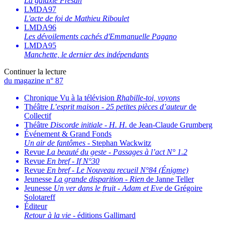
La galaxie Fresán
LMDA97
L'acte de foi de Mathieu Riboulet
LMDA96
Les dévoilements cachés d'Emmanuelle Pagano
LMDA95
Manchette, le dernier des indépendants
Continuer la lecture
du magazine n° 87
Chronique Vu à la télévision
Rhabille-toi, voyons
Théâtre
L’esprit maison
-
25 petites pièces d’auteur
de
Collectif
Théâtre
Discorde initiale
-
H. H.
de Jean-Claude Grumberg
Événement & Grand Fonds
Un air de fantômes
- Stephan Wackwitz
Revue
La beauté du geste
-
Passages à l’act N° 1.2
Revue
En bref
-
If N°30
Revue
En bref
-
Le Nouveau recueil N°84 (Énigme)
Jeunesse
La grande disparition
-
Rien
de Janne Teller
Jeunesse
Un ver dans le fruit
-
Adam et Eve
de Grégoire
Solotareff
Éditeur
Retour à la vie
- éditions Gallimard