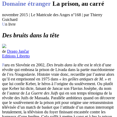
Domaine étranger
La prison, au carré
novembre 2015 | Le Matricule des Anges n°168 | par Thierry
Guichard
Un livre
Des bruits dans la tête
de
Drago Jančar
Editions Libretto
Paru en Slovénie en 2002,
Des bruits dans la tête
est le récit d’une
révolte qui embrasa la prison de Livada dans la partie macédonienne
de l’ex-Yougoslavie. Histoire vraie donc, recueillie par l’auteur alors
qu’il est emprisonné en 1975 dans
« les geôles antiques de M. »
et
que lui confie Keber, le héros à l’origine du soulèvement. Ou plutôt
que Keber lui dicte, faisant de Jancar son Flavius Josèphe, du nom
de l’auteur de
La Guerre des Juifs
qui en son temps témoigna de la
révolte des Juifs de Massada. Parallèle ambitieux quand on découvre
que le soulèvement de la prison prit pour origine une retransmission
télévisée d’un match de basket que l’attitude d’un maton interrompit
brutalement, la télévision du foyer finissant encastrée contre les
barreaux d’une fenêtre. Cela suffit à mettre à sang et à feu la prison