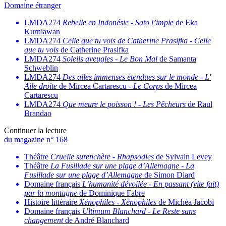
Domaine étranger
LMDA274
Rebelle en Indonésie
-
Sato l’impie
de Eka
Kurniawan
LMDA274
Celle que tu vois de Catherine Prasifka
-
Celle
que tu vois
de Catherine Prasifka
LMDA274
Soleils aveugles
-
Le Bon Mal
de Samanta
Schweblin
LMDA274
Des ailes immenses étendues sur le monde
-
L'
Aile droite
de Mircea Cartarescu -
Le Corps
de Mircea
Cartarescu
LMDA274
Que meure le poisson !
-
Les Pêcheurs
de Raul
Brandao
Continuer la lecture
du magazine n° 168
Théâtre
Cruelle surenchère
-
Rhapsodies
de Sylvain Levey
Théâtre
La Fusillade sur une plage d’Allemagne
-
La
Fusillade sur une plage d’Allemagne
de Simon Diard
Domaine français
L’humanité dévoilée
-
En passant (vite fait)
par la montagne
de Dominique Fabre
Histoire littéraire
Xénophiles
-
Xénophiles
de Michéa Jacobi
Domaine français
Ultimum Blanchard
-
Le Reste sans
changement
de André Blanchard