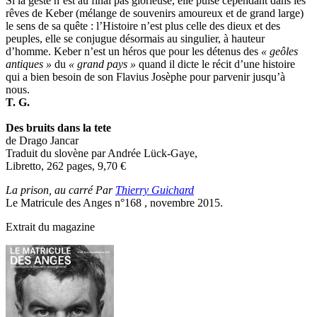
Si la geste n’est au final pas glorieuse, elle puise cependant dans les
rêves de Keber (mélange de souvenirs amoureux et de grand large)
le sens de sa quête : l’Histoire n’est plus celle des dieux et des
peuples, elle se conjugue désormais au singulier, à hauteur
d’homme. Keber n’est un héros que pour les détenus des
« geôles
antiques »
du
« grand pays »
quand il dicte le récit d’une histoire
qui a bien besoin de son Flavius Josèphe pour parvenir jusqu’à
nous.
T. G.
Des bruits dans la tete
de Drago Jancar
Traduit du slovène par Andrée Lück-Gaye,
Libretto, 262 pages, 9,70
€
La prison, au carré Par
Thierry Guichard
Le Matricule des Anges n°168 , novembre 2015.
Extrait du magazine