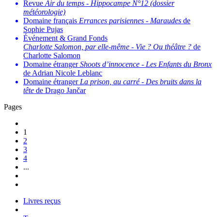
Revue
Air du temps
-
Hippocampe N°12 (dossier
météorologie)
Domaine français
Errances parisiennes
-
Maraudes
de
Sophie Pujas
Événement & Grand Fonds
Charlotte Salomon, par elle-même
-
Vie ? Ou théâtre ?
de
Charlotte Salomon
Domaine étranger
Shoots d’innocence
-
Les Enfants du Bronx
de Adrian Nicole Leblanc
Domaine étranger
La prison, au carré
-
Des bruits dans la
tête
de Drago Jančar
Pages
1
2
3
4
...
Livres reçus