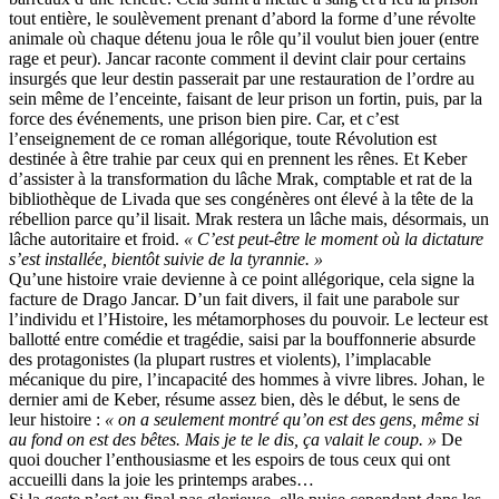
tout entière, le soulèvement prenant d’abord la forme d’une révolte
animale où chaque détenu joua le rôle qu’il voulut bien jouer (entre
rage et peur). Jancar raconte comment il devint clair pour certains
insurgés que leur destin passerait par une restauration de l’ordre au
sein même de l’enceinte, faisant de leur prison un fortin, puis, par la
force des événements, une prison bien pire. Car, et c’est
l’enseignement de ce roman allégorique, toute Révolution est
destinée à être trahie par ceux qui en prennent les rênes. Et Keber
d’assister à la transformation du lâche Mrak, comptable et rat de la
bibliothèque de Livada que ses congénères ont élevé à la tête de la
rébellion parce qu’il lisait. Mrak restera un lâche mais, désormais, un
lâche autoritaire et froid.
« C’est peut-être le moment où la dictature
s’est installée, bientôt suivie de la tyrannie. »
Qu’une histoire vraie devienne à ce point allégorique, cela signe la
facture de Drago Jancar. D’un fait divers, il fait une parabole sur
l’individu et l’Histoire, les métamorphoses du pouvoir. Le lecteur est
ballotté entre comédie et tragédie, saisi par la bouffonnerie absurde
des protagonistes (la plupart rustres et violents), l’implacable
mécanique du pire, l’incapacité des hommes à vivre libres. Johan, le
dernier ami de Keber, résume assez bien, dès le début, le sens de
leur histoire :
« on a seulement montré qu’on est des gens, même si
au fond on est des bêtes. Mais je te le dis, ça valait le coup. »
De
quoi doucher l’enthousiasme et les espoirs de tous ceux qui ont
accueilli dans la joie les printemps arabes…